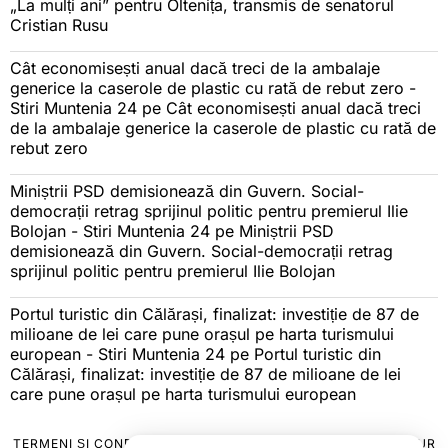
„La mulți ani” pentru Oltenița, transmis de senatorul
Cristian Rusu
Cât economisești anual dacă treci de la ambalaje
generice la caserole de plastic cu rată de rebut zero -
Stiri Muntenia 24
pe
Cât economisești anual dacă treci
de la ambalaje generice la caserole de plastic cu rată de
rebut zero
Miniștrii PSD demisionează din Guvern. Social-
democrații retrag sprijinul politic pentru premierul Ilie
Bolojan - Stiri Muntenia 24
pe
Miniștrii PSD
demisionează din Guvern. Social-democrații retrag
sprijinul politic pentru premierul Ilie Bolojan
Portul turistic din Călărași, finalizat: investiție de 87 de
milioane de lei care pune orașul pe harta turismului
european - Stiri Muntenia 24
pe
Portul turistic din
Călărași, finalizat: investiție de 87 de milioane de lei
care pune orașul pe harta turismului european
TERMENI ȘI CONDIȚII
COOKIES
POLITICA DE ANULARE & RETUR