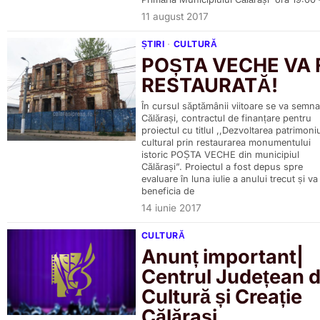
11 august 2017
ȘTIRI
·
CULTURĂ
POȘTA VECHE VA 
RESTAURATĂ!
În cursul săptămânii viitoare se va semna,
Călărași, contractul de finanțare pentru
proiectul cu titlul ,,Dezvoltarea patrimoniu
cultural prin restaurarea monumentului
istoric POȘTA VECHE din municipiul
Călărași”. Proiectul a fost depus spre
evaluare în luna iulie a anului trecut și va
beneficia de
14 iunie 2017
CULTURĂ
Anunț important|
Centrul Județean 
Cultură și Creație
Călărași