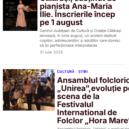
pianista Ana-Maria
Ilie. Înscrierile încep
pe 1 august
Centrul Județean de Cultură și Creație Călărași
lansează, în luna august, un proiect dedicat
copiilor, adolescenților și adulților care doresc
să își perfecționeze interpretarea
31 iulie 2026
CULTURĂ
·
ȘTIRI
Ansamblul folclori
„Unirea”,evoluție p
scena de la
Festivalul
International de
Folclor „Hora Mare
Ansamblul folcloric „Unirea” a evoluat pe