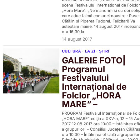
scena Festivalului International de Folclor
„Hora Mare”. „Ne mândrim si cu doi soliș
care aduc faimă comunei noastre : Ruse
Cătălin si Piperea Tudorel. Felicitari! Va
asteptam maine, 14 august 2017 incepan
ora 16:30 la
14 august 2017
CULTURĂ
·
LA ZI
·
ȘTIRI
GALERIE FOTO|
Programul
Festivalului
Internaţional de
Folclor „HORA
MARE” –
PROGRAM Festivalul Internaţional de Folc
„HORA MARE” ediţia a XXV-a, 12 – 15 Au
2017 12.08.2017 ora 10:00 – Întâlnirea ofi
a grupurilor – Consiliul Județean Călăraș
ora 10:30 – Întâlnirea oficială a grupurilor
Primăria Municipiului Călărași ora 19:00 