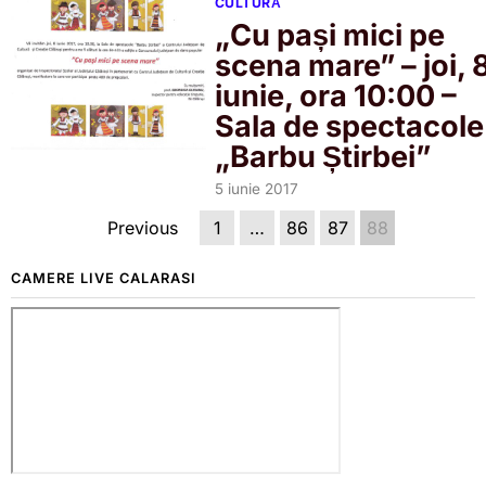
CULTURĂ
„Cu pași mici pe
scena mare” – joi, 
iunie, ora 10:00 –
Sala de spectacole
„Barbu Știrbei”
5 iunie 2017
Previous
1
…
86
87
88
CAMERE LIVE CALARASI