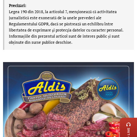
Precizări:
Legea 190 din 2018, la articolul 7, menţionează că activitatea
jurnalistică este exonerată de la unele prevederi ale
Regulamentului GDPR, dacă se păstrează un echilibru între
libertatea de exprimare şi protecţia datelor cu caracter personal.
Informațiile din prezentul articol sunt de interes public și sunt
obținute din surse publice deschise.
LIVE 