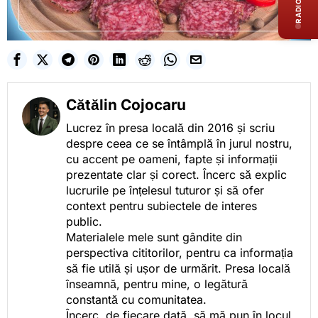
RADIO LIVE
Cătălin Cojocaru
Lucrez în presa locală din 2016 și scriu
despre ceea ce se întâmplă în jurul nostru,
cu accent pe oameni, fapte și informații
prezentate clar și corect. Încerc să explic
lucrurile pe înțelesul tuturor și să ofer
context pentru subiectele de interes
public.
Materialele mele sunt gândite din
perspectiva cititorilor, pentru ca informația
să fie utilă și ușor de urmărit. Presa locală
înseamnă, pentru mine, o legătură
constantă cu comunitatea.
Încerc, de fiecare dată, să mă pun în locul