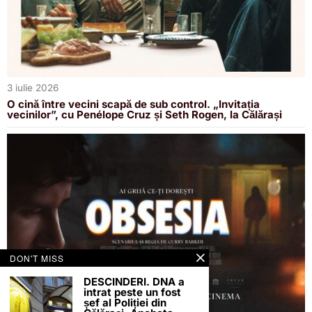
3 iulie 2026
O cină între vecini scapă de sub control. „Invitația
vecinilor”, cu Penélope Cruz și Seth Rogen, la Călărași
DON'T MISS
DESCINDERI. DNA a
intrat peste un fost
șef al Poliției din