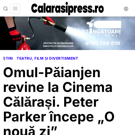
ȘTIRI
·
TEATRU, FILM ȘI DIVERTISMENT
Omul-Păianjen
revine la Cinema
Călărași. Peter
Parker începe „O
nouă zi”