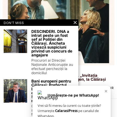
DON'T MISS
DESCINDERI. DNA a
intrat peste un fost
șef al Poliției din
Călărași. Ancheta
vizează suspiciuni
privind un concurs de
angajare
Procurori ai Direcției
Naționale Anticorupție au
efectuat percheziții la
3 iulie 2026
domiciliul
O cină între vecini scapă de sub control. „Invitația
vecinilor”, cu Penélope Cruz și Seth Rogen, la Călărași
Bani europeni pentru
Călărași: Prefectul
TERMENI ȘI CONDIȚII
COOKIES
POLITICA DE ANULARE & RETUR
Laurențiu State anunță
×
PUBLICITATE ONLINE & TIPĂRITĂ
DESPRE NOI
CONTACT
colaborarea cu ADR
Urmărește-ne pe WhatsApp!
Sud-Muntenia pentru
ZIARUL ANUNȚUL CĂLĂRĂȘEAN
noi finanțări
Vrei să fii mereu la curent cu toate știrile?
Călărașul se pregătește
să intre pe harta
Urmarește
CalarasiPress
pe canalul de
finanțărilor europene, cu
WhatsApp.