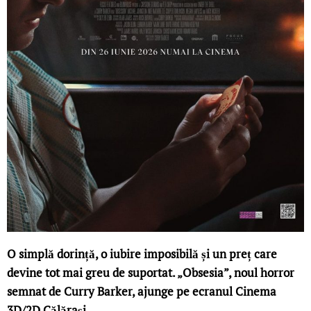
O simplă dorință, o iubire imposibilă și un preț care
devine tot mai greu de suportat. „Obsesia”, noul horror
semnat de Curry Barker, ajunge pe ecranul Cinema
3D/2D Călărași.