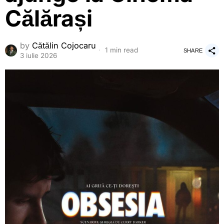
Călărași
by
Cătălin Cojocaru
1 min read
SHARE
3 iulie 2026