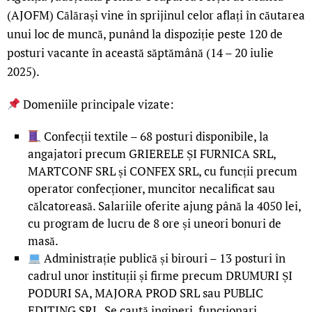
(AJOFM) Călărași vine în sprijinul celor aflați în căutarea
unui loc de muncă, punând la dispoziție peste 120 de
posturi vacante în această săptămână (14 – 20 iulie
2025).
Domeniile principale vizate:
Confecții textile – 68 posturi disponibile, la
angajatori precum GRIERELE ȘI FURNICA SRL,
MARTCONF SRL și CONFEX SRL, cu funcții precum
operator confecționer, muncitor necalificat sau
călcatoreasă. Salariile oferite ajung până la 4050 lei,
cu program de lucru de 8 ore și uneori bonuri de
masă.
Administrație publică și birouri – 13 posturi în
cadrul unor instituții și firme precum DRUMURI ȘI
PODURI SA, MAJORA PROD SRL sau PUBLIC
EDITING SRL. Se caută ingineri, funcționari