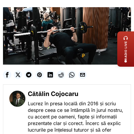
LIVE 
RADIO LIVE
Cătălin Cojocaru
Lucrez în presa locală din 2016 și scriu
despre ceea ce se întâmplă în jurul nostru,
cu accent pe oameni, fapte și informații
prezentate clar și corect. Încerc să explic
lucrurile pe înțelesul tuturor și să ofer