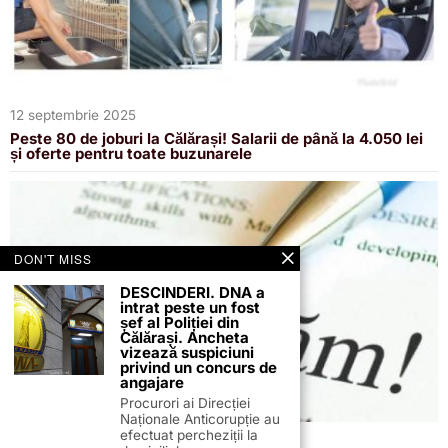
12 septembrie 2025
Peste 80 de joburi la Călărași! Salarii de până la 4.050 lei
și oferte pentru toate buzunarele
DON'T MISS
DESCINDERI. DNA a
intrat peste un fost
șef al Poliției din
Călărași. Ancheta
vizează suspiciuni
privind un concurs de
angajare
Procurori ai Direcției
Naționale Anticorupție au
efectuat percheziții la
6 august 2025