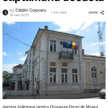
by
Cătălin Cojocaru
1 min read
SHARE
16 iulie 2025
Agenția Județeană pentru Ocuparea Forței de Muncă