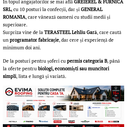
În topul angajatorilor se mai află
GREIEREL & FURNICA
SRL
, cu 10 posturi la confecții, dar și
GENERAL
ROMANIA
, care vânează oameni cu studii medii și
superioare.
Surpriza vine de la
TERASTEEL Lehliu Gară
, care caută
un
programator fabricație
, dar cere și experiență de
minimum doi ani.
De la posturi pentru șoferi cu
permis categoria B
, până
la oferte pentru
biologi, economiști sau muncitori
simpli
, lista e lungă și variată.