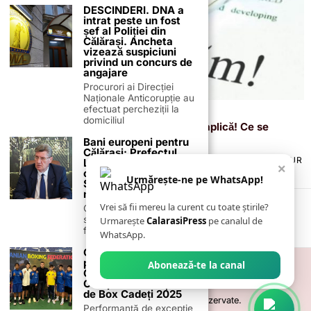
DESCINDERI. DNA a
intrat peste un fost
șef al Poliției din
Călărași. Ancheta
vizează suspiciuni
privind un concurs de
angajare
Procurori ai Direcției
Naționale Anticorupție au
efectuat percheziții la
5 august 2025
domiciliul
Salarii de până la 8000 lei și nimeni nu aplică! Ce se
întâmplă cu piața muncii din Călărași?
Bani europeni pentru
Călărași: Prefectul
TERMENI ȘI CONDIȚII
COOKIES
POLITICA DE ANULARE & RETUR
Laurențiu State anunță
×
PUBLICITATE ONLINE & TIPĂRITĂ
DESPRE NOI
CONTACT
colaborarea cu ADR
Urmărește-ne pe WhatsApp!
ZIARUL ANUNȚUL CĂLĂRĂȘEAN
Sud-Muntenia pentru
noi finanțări
Vrei să fii mereu la curent cu toate știrile?
Călărașul se pregătește
să intre pe harta
Urmarește
CalarasiPress
pe canalul de
finanțărilor europene, cu
WhatsApp.
CSM Călărași, din nou
pe primul loc în țară!
Abonează-te la canal
Clubul domină
Campionatul Național
de Box Cadeți 2025
©
2026
- Toate drepturile sunt rezervate.
Performanță de excepție