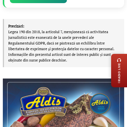
Precizări:
Legea 190 din 2018, la articolul 7, menţionează că activitatea
jurnalistică este exonerată de la unele prevederi ale
Regulamentului GDPR, dacă se păstrează un echilibru între
libertatea de exprimare şi protecţia datelor cu caracter personal.
LIVE 
Informațiile din prezentul articol sunt de interes public și sunt
obținute din surse publice deschise.
RADIO LIVE