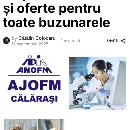
și oferte pentru
toate buzunarele
by
Cătălin Cojocaru
1 min read
SHARE
12 septembrie 2025