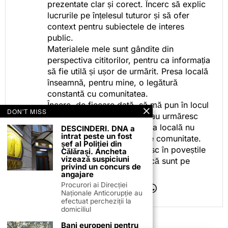
prezentate clar și corect. Încerc să explic
lucrurile pe înțelesul tuturor și să ofer
context pentru subiectele de interes
public.
Materialele mele sunt gândite din
perspectiva cititorilor, pentru ca informația
să fie utilă și ușor de urmărit. Presa locală
înseamnă, pentru mine, o legătură
constantă cu comunitatea.
Încerc, de fiecare dată, să mă pun în locul
DON'T MISS
celor care citesc, privesc sau urmăresc
ceea ce fac. Pentru că presa locală nu
DESCINDERI. DNA a
intrat peste un fost
este despre mine, ci despre comunitate.
șef al Poliției din
Iar dacă oamenii se regăsesc în poveștile
Călărași. Ancheta
vizează suspiciuni
pe care le spun, înseamnă că sunt pe
privind un concurs de
drumul bun.
angajare
Procurori ai Direcției
Naționale Anticorupție au
efectuat percheziții la
domiciliul
Bani europeni pentru