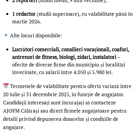
2 reporteri
(studii medii, 9 luni vechime),
1 redactor
(studii superioare), cu valabilitate până în
martie 2026.
Alte locuri disponibile:
Lucrători comerciali, consilieri vocaționali, coafori,
antrenori de fitness, biologi, zidari, instalatori
–
oferite de diverse firme din municipiu și localități
învecinate, cu salarii între 4.050 și 5.980 lei.
Termenele de valabilitate pentru ofertă variază între
20 iulie și 31 decembrie 2025, în funcție de angajator.
Candidații interesați sunt încurajați să contacteze
AJOFM Călărași sau direct firmele angajatoare pentru
detalii privind depunerea dosarelor și condițiile de
angajare.