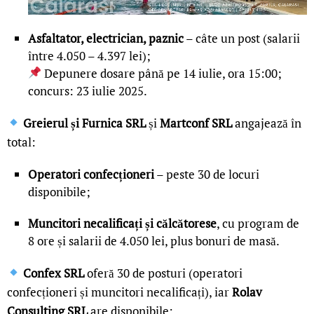
Asfaltator, electrician, paznic
– câte un post (salarii
între 4.050 – 4.397 lei);
Depunere dosare până pe 14 iulie, ora 15:00;
concurs: 23 iulie 2025.
Greierul și Furnica SRL
și
Martconf SRL
angajează în
total:
Operatori confecționeri
– peste 30 de locuri
disponibile;
Muncitori necalificați și călcătorese
, cu program de
8 ore și salarii de 4.050 lei, plus bonuri de masă.
Confex SRL
oferă 30 de posturi (operatori
confecționeri și muncitori necalificați), iar
Rolav
Consulting SRL
are disponibile: