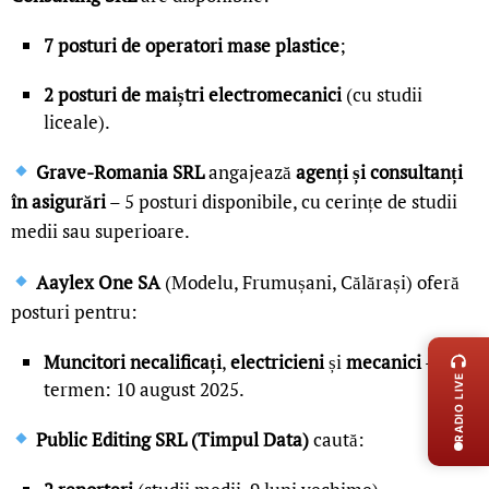
7 posturi de operatori mase plastice
;
2 posturi de maiștri electromecanici
(cu studii
liceale).
Grave-Romania SRL
angajează
agenți și consultanți
în asigurări
– 5 posturi disponibile, cu cerințe de studii
medii sau superioare.
Aaylex One SA
(Modelu, Frumușani, Călărași) oferă
posturi pentru:
LIVE 
Muncitori necalificați
,
electricieni
și
mecanici
–
RADIO LIVE
termen: 10 august 2025.
Public Editing SRL (Timpul Data)
caută: