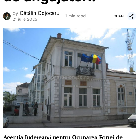
by
Cătălin Cojocaru
1 min read
SHARE
21 iulie 2025
Agenția Județeană pentru Ocuparea Forței de