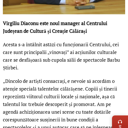
Virgiliu Diaconu este noul manager al Centrului
Județean de Cultură și Creație Călărași
Acesta s-a întâlnit astăzi cu funcționarii Centrului, cei
care sunt principalii „vinovați” ai acțiunilor culturale
care se desfășoară sub cupola sălii de spectacole Barbu
Știrbei.
„Dincolo de artiști consacrați, e nevoie să acordăm o
atenție specială talentelor călărășene. Copiii și tinerii
reprezintă viitorul culturii locale și naționale, așa că
talentul lor trebuie descoperit și promovat. Am pe
LIVE 
agendă achiziționarea unei scene cu toate dotările
corespunzătoare susținerii în bune condiții a
spectacolelor și a unui autocar care să ne înlesnească