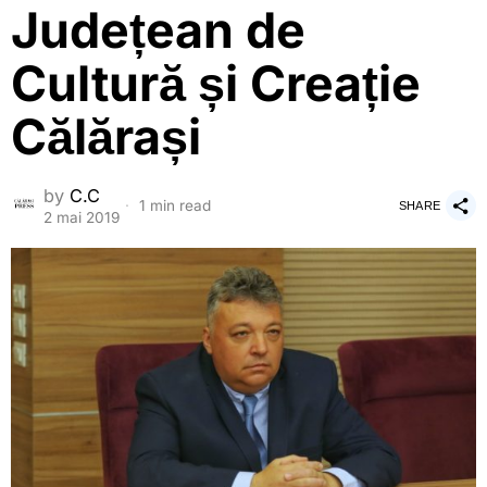
Județean de
Cultură și Creație
Călărași
by
C.C
1 min read
SHARE
2 mai 2019