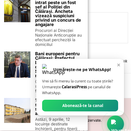
intrat peste un fost
șef al Poliției din
Călărași. Ancheta
vizează suspiciuni
privind un concurs de
C.C
angajare
Procurori ai Direcției
Naționale Anticorupție au
efectuat percheziții la
domiciliul
Bani europeni pentru
Călărași: Prefectul
TERMENI ȘI CONDIȚII
COOKIES
POLITICA DE ANULARE & RETUR
Laurențiu State anunță
×
PUBLICITATE ONLINE & TIPĂRITĂ
DESPRE NOI
CONTACT
colaborarea cu ADR
Urmărește-ne pe WhatsApp!
Sud-Muntenia pentru
ZIARUL ANUNȚUL CĂLĂRĂȘEAN
noi finanțări
Vrei să fii mereu la curent cu toate știrile?
Călărașul se pregătește
să intre pe harta
Urmarește
CalarasiPress
pe canalul de
finanțărilor europene, cu
WhatsApp.
12 locuințe pentru
specialiștii din
Abonează-te la canal
sănătate, recepționate
astăzi de CJC
Astăzi, 9 aprilie, 12
©
2026
- Toate drepturile sunt rezervate.
locuinţe destinate
închirierii, pentru tinerii