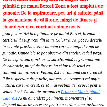
plimbări pe malul Borcei. Zona a fost umplută de
gunoaie. De la aspiratoare, pet-uri și saltele, până
la geamantane de călătorie, mingi de fitness și
chiar deșeuri cu conținut chimic nociv.
„Am fost astăzi la o plimbare pe malul Borcei, în zona
cartierului Măgureni din Mun. Călărași. Nu pot să descriu
în cuvinte prostia acelor oameni care au umplut zona de
gunoaie. Gunoaiele se pot observa din satelit, vedeți poza!
De la aspiratoare, pet-uri și saltele, până la geamantane
de călătorie, mingi de fitness, ba chiar și deșeuri cu
conținut chimic nociv. Poftim, ăsta-i românul care vrea să
îi fie respectate drepturile, dar care nu respectă cel puțin
natura, care l-a creat, ce să mai vorbim de respect pentru
semenii săi. Ca soluție, propun ca
Primăria Municipiului
Călărași
să nu amendeze pe nimeni, momentan și să
dispună măsurile necesare pentru a curăța zona, instalarea