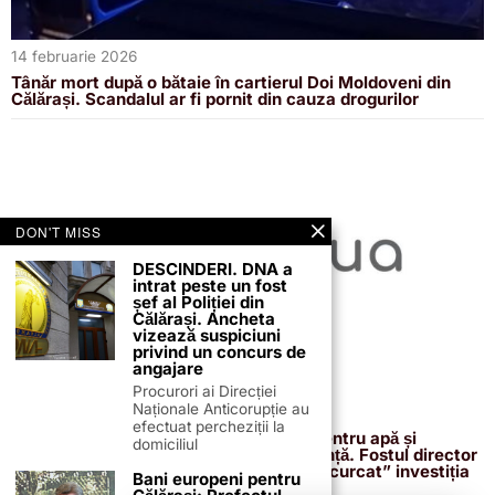
14 februarie 2026
Tânăr mort după o bătaie în cartierul Doi Moldoveni din
Călărași. Scandalul ar fi pornit din cauza drogurilor
DON'T MISS
DESCINDERI. DNA a
intrat peste un fost
șef al Poliției din
Călărași. Ancheta
vizează suspiciuni
privind un concurs de
angajare
Procurori ai Direcției
Naționale Anticorupție au
13 februarie 2026
efectuat percheziții la
Proiectul de 400 de milioane de euro pentru apă și
domiciliul
canalizare, confirmat definitiv de instanță. Fostul director
reacționează după acuzațiile că ar fi „încurcat” investiția
Bani europeni pentru