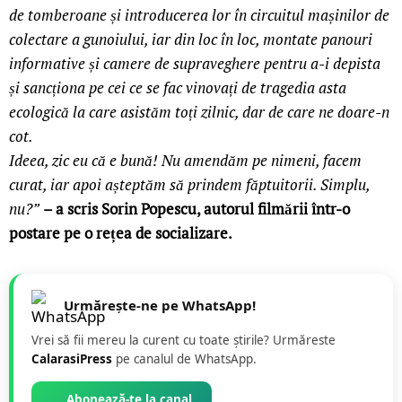
de tomberoane și introducerea lor în circuitul mașinilor de
colectare a gunoiului, iar din loc în loc, montate panouri
informative și camere de supraveghere pentru a-i depista
și sancționa pe cei ce se fac vinovați de tragedia asta
ecologică la care asistăm toți zilnic, dar de care ne doare-n
cot.
Ideea, zic eu că e bună! Nu amendăm pe nimeni, facem
curat, iar apoi așteptăm să prindem făptuitorii. Simplu,
nu?”
– a scris Sorin Popescu, autorul filmării într-o
postare pe o rețea de socializare.
Urmărește-ne pe WhatsApp!
Vrei să fii mereu la curent cu toate știrile? Urmăreste
CalarasiPress
pe canalul de WhatsApp.
Abonează-te la canal