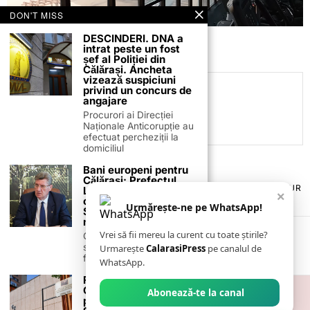
DON'T MISS
DESCINDERI. DNA a
intrat peste un fost
șef al Poliției din
Călărași. Ancheta
vizează suspiciuni
privind un concurs de
C.C
angajare
Procurori ai Direcției
Naționale Anticorupție au
efectuat percheziții la
domiciliul
Bani europeni pentru
Călărași: Prefectul
TERMENI ȘI CONDIȚII
COOKIES
POLITICA DE ANULARE & RETUR
Laurențiu State anunță
×
PUBLICITATE ONLINE & TIPĂRITĂ
DESPRE NOI
CONTACT
colaborarea cu ADR
Urmărește-ne pe WhatsApp!
ZIARUL ANUNȚUL CĂLĂRĂȘEAN
Sud-Muntenia pentru
noi finanțări
Vrei să fii mereu la curent cu toate știrile?
Călărașul se pregătește
să intre pe harta
Urmarește
CalarasiPress
pe canalul de
finanțărilor europene, cu
WhatsApp.
Filme de neratat la
Cinema Călărași: Lista
Abonează-te la canal
proiecțiilor în perioada