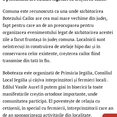
Comuna este recunoscută ca una unde sărbătorirea
Botezului Cailor are cea mai mare vechime din județ,
fapt pentru care an de an preocuparea pentru
organizarea evenimentului legat de sărbătorirea acestei
zile a făcut fruntașă în județ comuna. Localnicii sunt
neîntrecuți în construirea de atelaje hipo dar și în
conservarea celor existente, creșterea cailor fiind
transmise din tată în fiu.
Boboteaza este organizată de Primăria Jegălia, Consiliul
Local Jegălia și câțiva inteprinzători și fermieri locali .
Edilul Vasile Aurel îl putem găsi în biserică la toate
manifestările creștin ortodoxe importante, unde
comunitatea participă. El povestește de relația cu
cetățenii, în special cu fermierii, întreprinzătorii care an
LIVE 
de an sponsorizează activitățile din localitate.