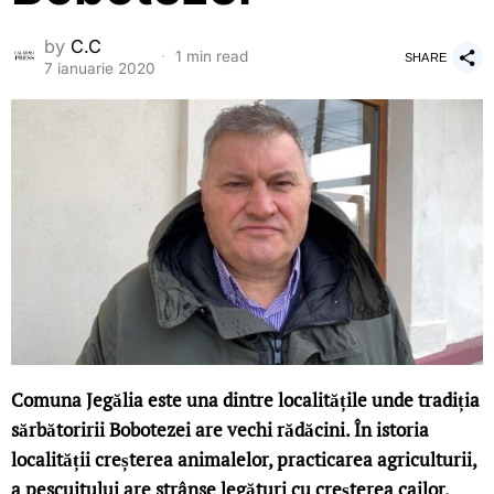
by
C.C
1 min read
SHARE
7 ianuarie 2020
Comuna Jegălia este una dintre localitățile unde tradiția
sărbătoririi Bobotezei are vechi rădăcini. În istoria
localității creșterea animalelor, practicarea agriculturii,
a pescuitului are strânse legături cu creșterea cailor.