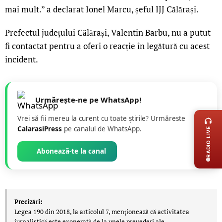
mai mult.” a declarat Ionel Marcu, șeful IJJ Călărași.
Prefectul județului Călărași, Valentin Barbu, nu a putut
fi contactat pentru a oferi o reacție în legătură cu acest
incident.
Urmărește-ne pe WhatsApp!
LIVE 
Vrei să fii mereu la curent cu toate știrile? Urmăreste
CalarasiPress
pe canalul de WhatsApp.
RADIO LIVE
Abonează-te la canal
Precizări:
Legea 190 din 2018, la articolul 7, menţionează că activitatea
jurnalistică este exonerată de la unele prevederi ale