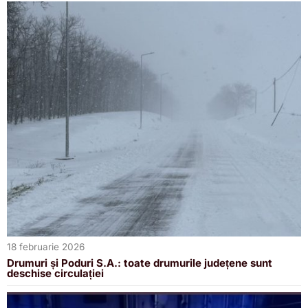
18 februarie 2026
Drumuri și Poduri S.A.: toate drumurile județene sunt
deschise circulației