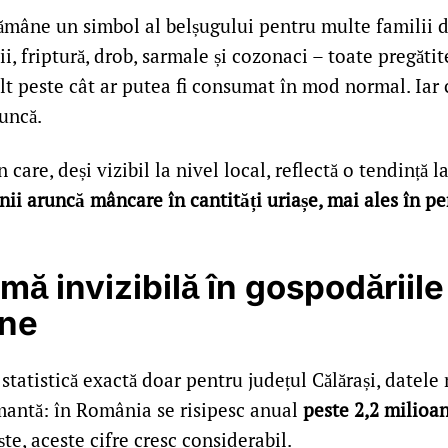
ămâne un simbol al belșugului pentru multe familii d
ii, friptură, drob, sarmale și cozonaci – toate pregătite
lt peste cât ar putea fi consumat în mod normal. Iar 
uncă.
care, deși vizibil la nivel local, reflectă o tendință l
ii aruncă mâncare în cantități uriașe, mai ales în p
mă invizibilă în gospodăriile
ene
 statistică exactă doar pentru județul Călărași, datele
rmantă: în România se risipesc anual
peste 2,2 milioa
ște, aceste cifre cresc considerabil.