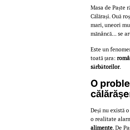
Masa de Paște r
Călărași. Ouă roș
mari, uneori mu
mănâncă… se ar
Este un fenomen 
toată țara:
român
sărbătorilor
.
O proble
călărăș
Deși nu există o
o realitate ala
alimente
. De Pa