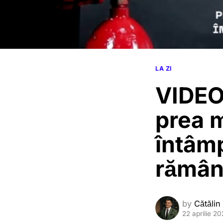
LA ZI
VIDEO
prea m
întâm
rămân
by
Cătălin
22 aprilie 2