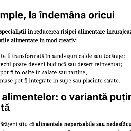
simple, la îndemâna oricui
i specialiștii în reducerea risipei alimentare încurajea
urile alimentare în mod creativ:
te fi transformată în sandvișuri calde sau tocănițe;
echi poate deveni budincă sau desert reinventat;
pot fi folosite în salate sau tartine;
ase pot fi integrate în supe sau plăcinte sărate.
alimentelor: o variantă puți
tă
lărășeni știu că
alimentele neperisabile sau nedesfăc