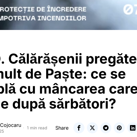
. Călărășenii pregăt
ult de Paște: ce se
plă cu mâncarea car
e după sărbători?
 Cojocaru
Share
1 min read
025