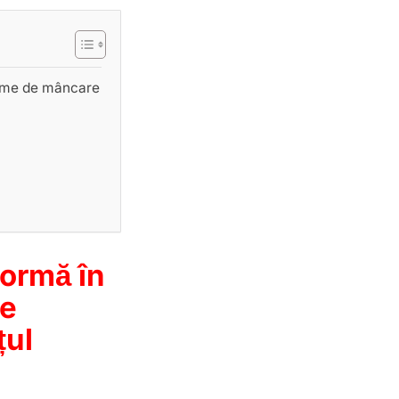
grame de mâncare
formă în
de
țul