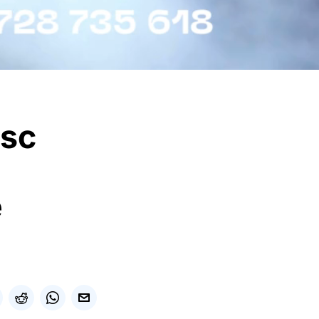
esc
e