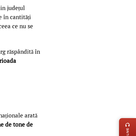
in județul
 în cantități
ceea ce nu se
arg răspândită în
erioada
LIVE 
 naționale arată
ne de tone de