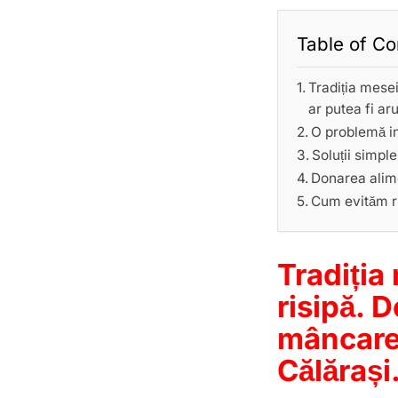
Table of Co
Tradiția mese
ar putea fi ar
O problemă in
Soluții simpl
Donarea alime
Cum evităm ri
Tradiția
risipă. 
mâncare 
Călărași