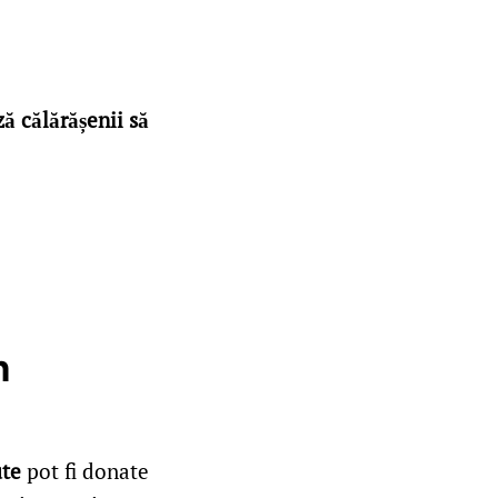
ză călărășenii să
n
ute
pot fi donate