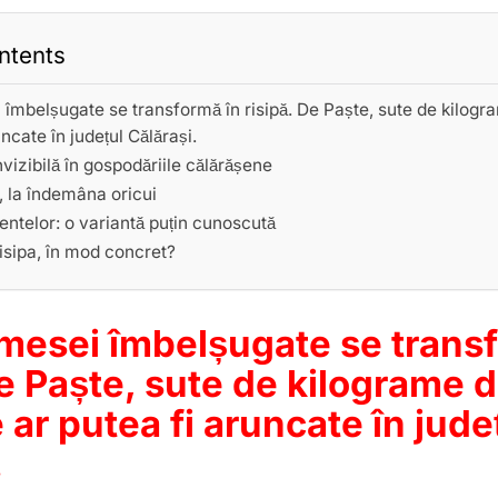
ntents
i îmbelșugate se transformă în risipă. De Paște, sute de kilo
uncate în județul Călărași.
vizibilă în gospodăriile călărășene
e, la îndemâna oricui
ntelor: o variantă puțin cunoscută
sipa, în mod concret?
 mesei îmbelșugate se trans
De Paște, sute de kilograme 
ar putea fi aruncate în jude
.