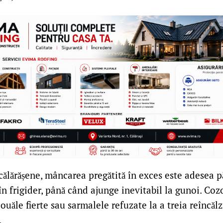
călărășene, mâncarea pregătită în exces este adesea p
în frigider, până când ajunge inevitabil la gunoi. Coz
 ouăle fierte sau sarmalele refuzate la a treia reîncăl
.