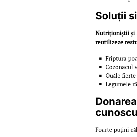
Soluții 
Nutriționiștii ș
reutilizeze rest
Friptura poa
Cozonacul v
Ouăle fierte 
Legumele răm
Donarea 
cunoscu
Foarte puțini că