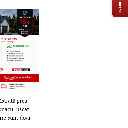
RADIO LIVE
ăstrată prea
onacul uscat,
zire sunt doar