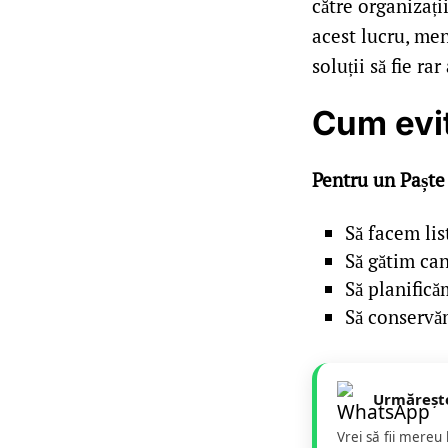
către organizați
acest lucru, men
soluții să fie rar
Cum evit
Pentru un Paște
Să facem lis
Să gătim ca
Să planifică
Să conservăm
Urmăreșt
Vrei să fii mereu