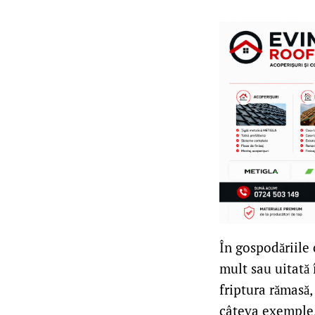
În gospodăriile 
mult sau uitată 
friptura rămasă,
câteva exemple