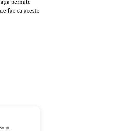
lația permite
are fac ca aceste
sApp.