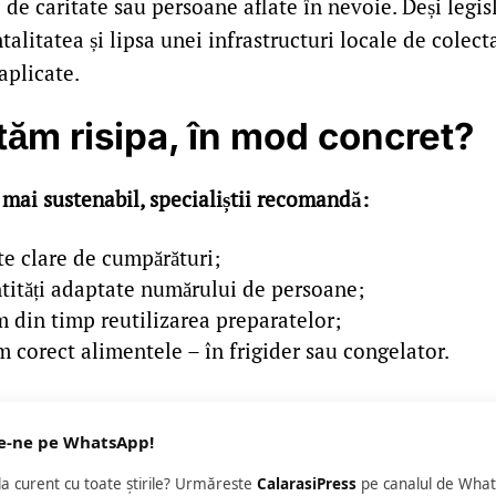
i de caritate sau persoane aflate în nevoie. Deși legis
talitatea și lipsa unei infrastructuri locale de colect
 aplicate.
ăm risipa, în mod concret?
 mai sustenabil, specialiștii recomandă:
te clare de cumpărături;
ntități adaptate numărului de persoane;
m din timp reutilizarea preparatelor;
 corect alimentele – în frigider sau congelator.
e-ne pe WhatsApp!
 la curent cu toate știrile? Urmăreste
CalarasiPress
pe canalul de What