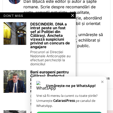
Dan Bițuică este editor și autor a șapte
romane. Scrie despre recomandări de
carte, remedii naturiste, actualitate,
DON'T MISS
cotidian politic, sport și istorie, abordând
subiectele într-un stil accesibil și orientat
DESCINDERI. DNA a
intrat peste un fost
spre informare.
șef al Poliției din
Prin activitatea sa editorială, urmărește să
Călărași. Ancheta
vizează suspiciuni
ofere cititorilor conținut clar, echilibrat și
privind un concurs de
relevant, adaptat interesului public.
angajare
Procurori ai Direcției
Naționale Anticorupție au
efectuat percheziții la
domiciliul
Bani europeni pentru
Călărași: Prefectul
TERMENI ȘI CONDIȚII
COOKIES
POLITICA DE ANULARE & RETUR
Laurențiu State anunță
×
PUBLICITATE ONLINE & TIPĂRITĂ
DESPRE NOI
CONTACT
colaborarea cu ADR
Urmărește-ne pe WhatsApp!
ZIARUL ANUNȚUL CĂLĂRĂȘEAN
Sud-Muntenia pentru
noi finanțări
Vrei să fii mereu la curent cu toate știrile?
Călărașul se pregătește
să intre pe harta
Urmarește
CalarasiPress
pe canalul de
finanțărilor europene, cu
WhatsApp.
Alertă epidemiologică