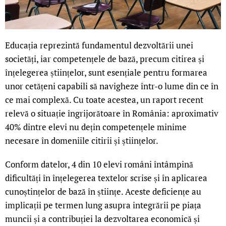
Educația reprezintă fundamentul dezvoltării unei
societăți, iar competențele de bază, precum citirea și
înțelegerea științelor, sunt esențiale pentru formarea
unor cetățeni capabili să navigheze într-o lume din ce în
ce mai complexă. Cu toate acestea, un raport recent
relevă o situație îngrijorătoare în România: aproximativ
40% dintre elevi nu dețin competențele minime
necesare în domeniile citirii și științelor.
Conform datelor, 4 din 10 elevi români întâmpină
dificultăți în înțelegerea textelor scrise și în aplicarea
cunoștințelor de bază în științe. Aceste deficiențe au
implicații pe termen lung asupra integrării pe piața
muncii și a contribuției la dezvoltarea economică și