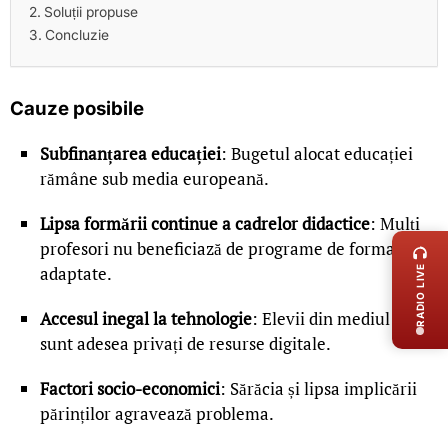
Soluții propuse
Concluzie
Cauze posibile
Subfinanțarea educației
: Bugetul alocat educației
rămâne sub media europeană.
LIVE 
Lipsa formării continue a cadrelor didactice
: Mulți
profesori nu beneficiază de programe de formare
adaptate.
RADIO LIVE
Accesul inegal la tehnologie
: Elevii din mediul rural
sunt adesea privați de resurse digitale.
Factori socio-economici
: Sărăcia și lipsa implicării
părinților agravează problema.