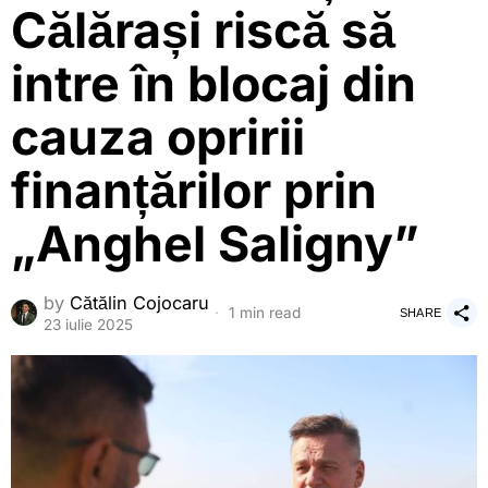
Călărași riscă să
intre în blocaj din
cauza opririi
finanțărilor prin
„Anghel Saligny”
by
Cătălin Cojocaru
1 min read
SHARE
23 iulie 2025