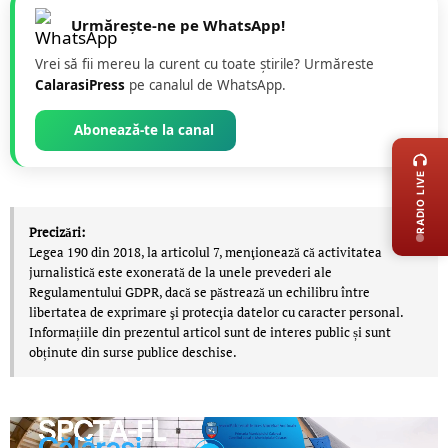
Urmărește-ne pe WhatsApp!
Vrei să fii mereu la curent cu toate știrile? Urmăreste
CalarasiPress
pe canalul de WhatsApp.
LIVE 
Abonează-te la canal
RADIO LIVE
Precizări:
Legea 190 din 2018, la articolul 7, menţionează că activitatea
jurnalistică este exonerată de la unele prevederi ale
Regulamentului GDPR, dacă se păstrează un echilibru între
libertatea de exprimare şi protecţia datelor cu caracter personal.
Informațiile din prezentul articol sunt de interes public și sunt
obținute din surse publice deschise.