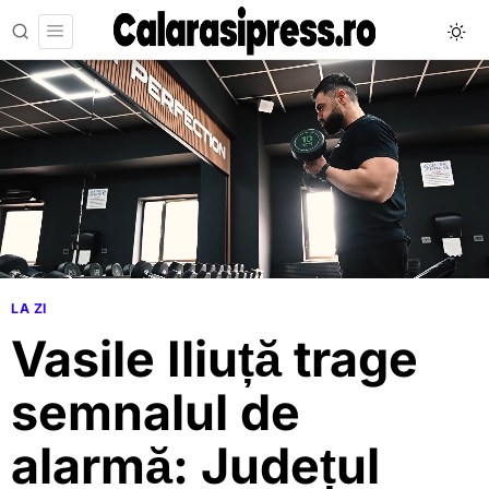
LA ZI
Vasile Iliuță trage
semnalul de
alarmă: Județul