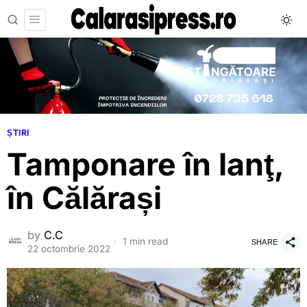
ȘTIRI
Tamponare în lanţ,
în Călărași
by
C.C
1 min read
SHARE
22 octombrie 2022