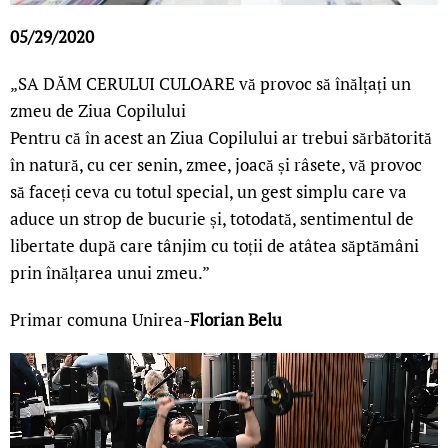
05/29/2020
„SA DĂM CERULUI CULOARE vă provoc să înălțați un
zmeu de Ziua Copilului
Pentru că în acest an Ziua Copilului ar trebui sărbătorită
în natură, cu cer senin, zmee, joacă și râsete, vă provoc
să faceți ceva cu totul special, un gest simplu care va
aduce un strop de bucurie și, totodată, sentimentul de
libertate după care tânjim cu toții de atâtea săptămâni
prin înălțarea unui zmeu.”
Primar comuna Unirea-
Florian Belu
LIVE 