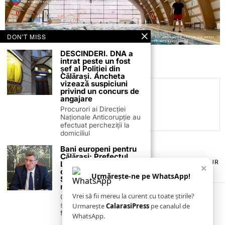
DON'T MISS
DESCINDERI. DNA a
intrat peste un fost
șef al Poliției din
Călărași. Ancheta
vizează suspiciuni
privind un concurs de
C.C
angajare
Procurori ai Direcției
Naționale Anticorupție au
efectuat percheziții la
domiciliul
Bani europeni pentru
Călărași: Prefectul
TERMENI ȘI CONDIȚII
COOKIES
POLITICA DE ANULARE & RETUR
Laurențiu State anunță
×
PUBLICITATE ONLINE & TIPĂRITĂ
DESPRE NOI
CONTACT
colaborarea cu ADR
Urmărește-ne pe WhatsApp!
ZIARUL ANUNȚUL CĂLĂRĂȘEAN
Sud-Muntenia pentru
noi finanțări
Vrei să fii mereu la curent cu toate știrile?
Călărașul se pregătește
să intre pe harta
Urmarește
CalarasiPress
pe canalul de
finanțărilor europene, cu
WhatsApp.