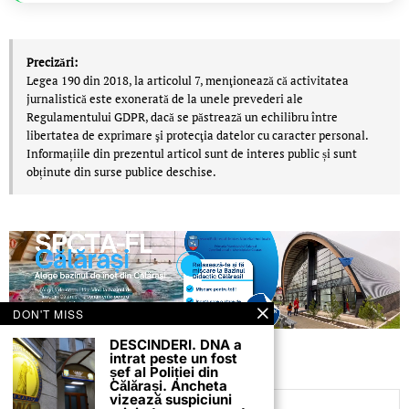
Precizări:
Legea 190 din 2018, la articolul 7, menţionează că activitatea
jurnalistică este exonerată de la unele prevederi ale
Regulamentului GDPR, dacă se păstrează un echilibru între
libertatea de exprimare şi protecţia datelor cu caracter personal.
Informațiile din prezentul articol sunt de interes public și sunt
obținute din surse publice deschise.
DON'T MISS
DESCINDERI. DNA a
intrat peste un fost
șef al Poliției din
Călărași. Ancheta
vizează suspiciuni