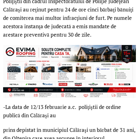
Poliţiştii din cadrul Inspectoratului de Poliţie Judeţean
Călăraşi au reţinut pentru 24 de ore cinci bărbaţi bănuiţi
de comiterea mai multor infracţiuni de furt. Pe numele
acestora instanţa de judecată a emis mandate de
arestare preventivă pentru 30 de zile.
-La data de 12/13 februarie a.c. poliţiştii de ordine
publică din Călăraşi au
prins depistat în municipiul Călăraşi un bărbat de 31 ani,
din Olteniţa care avea ascunse în interiorul