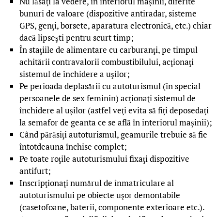
Nu lăsaţi la vedere, în interiorul maşinii, diferite
bunuri de valoare (dispozitive antiradar, sisteme
GPS, genţi, borsete, aparatura electronică, etc.) chiar
dacă lipseşti pentru scurt timp;
În staţiile de alimentare cu carburanţi, pe timpul
achitării contravalorii combustibilului, acţionaţi
sistemul de închidere a uşilor;
Pe perioada deplasării cu autoturismul (în special
persoanele de sex feminin) acţionaţi sistemul de
închidere al uşilor (astfel veţi evita să fiţi deposedaţi
la semafor de geanta ce se află în interiorul maşinii);
Când părăsiţi autoturismul, geamurile trebuie să fie
întotdeauna închise complet;
Pe toate roţile autoturismului fixaţi dispozitive
antifurt;
Inscripţionaţi numărul de înmatriculare al
autoturismului pe obiecte uşor demontabile
(casetofoane, baterii, componente exterioare etc.).