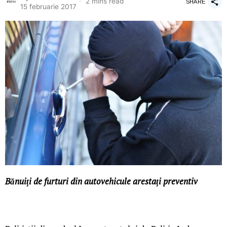
2 mins read
SHARE
15 februarie 2017
Bănuiţi de furturi din autovehicule arestaţi preventiv