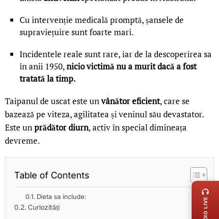
Cu intervenție medicală promptă, șansele de
supraviețuire sunt foarte mari.
Incidentele reale sunt rare, iar de la descoperirea sa
în anii 1950,
nicio victimă nu a murit dacă a fost
tratată la timp.
Taipanul de uscat este un
vânător eficient
, care se
bazează pe viteza, agilitatea și veninul său devastator.
Este un
prădător diurn
, activ în special dimineața
devreme.
LIVE 
Table of Contents
Dieta sa include:
RADIO LIVE
Curiozități