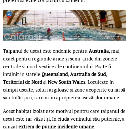
preferă să evite contactul cu oamenii.
Taipanul de uscat este endemic pentru
Australia
, mai
exact pentru regiunile aride și semi-aride din zonele
centrale și nord-vestice ale continentului. Poate fi
întâlnit în statele
Queensland
,
Australia de Sud
,
Teritoriul de Nord
și
New South Wales
. Locuiește în
câmpii uscate, soluri argiloase și zone acoperite cu iarbă
sau tufărișuri, rareori în apropierea așezărilor umane.
Acest habitat izolat este motivul pentru care taipanul de
uscat este rar văzut și, în ciuda veninului său puternic, a
cauzat
extrem de puține incidente umane
.