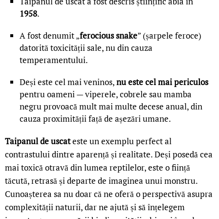
Taipanul de uscat a fost descris științific abia în
1958
.
A fost denumit „
ferocious snake
” (șarpele feroce)
datorită toxicității sale, nu din cauza
temperamentului.
Deși este cel mai veninos,
nu este cel mai periculos
pentru oameni — viperele, cobrele sau mamba
negru provoacă mult mai multe decese anual, din
cauza proximității față de așezări umane.
Taipanul de uscat
este un exemplu perfect al
contrastului dintre aparență și realitate. Deși posedă cea
mai toxică otravă din lumea reptilelor, este o ființă
tăcută, retrasă și departe de imaginea unui monstru.
Cunoașterea sa nu doar că ne oferă o perspectivă asupra
complexității naturii, dar ne ajută și să înțelegem