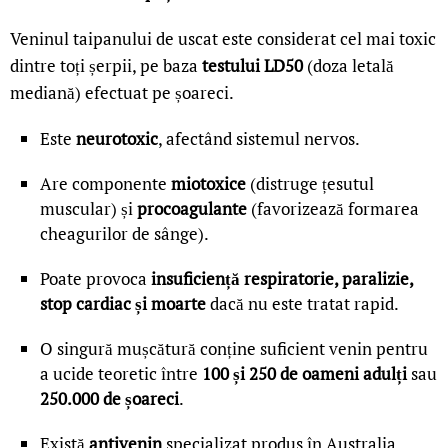
Veninul taipanului de uscat este considerat cel mai toxic
dintre toți șerpii, pe baza
testului LD50
(doza letală
mediană) efectuat pe șoareci.
Este
neurotoxic
, afectând sistemul nervos.
Are componente
miotoxice
(distruge țesutul
muscular) și
procoagulante
(favorizează formarea
cheagurilor de sânge).
Poate provoca
insuficiență respiratorie, paralizie,
stop cardiac și moarte
dacă nu este tratat rapid.
O singură mușcătură conține suficient venin pentru
a ucide teoretic între
100 și 250 de oameni adulți
sau
250.000 de șoareci
.
Există
antivenin
specializat produs în Australia.