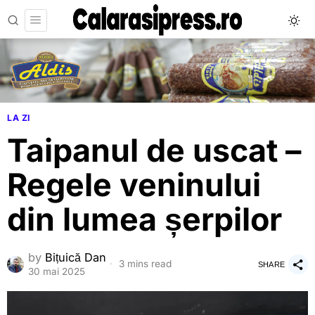
LA ZI
Taipanul de uscat –
Regele veninului
din lumea șerpilor
by
Bițuică Dan
3 mins read
SHARE
30 mai 2025