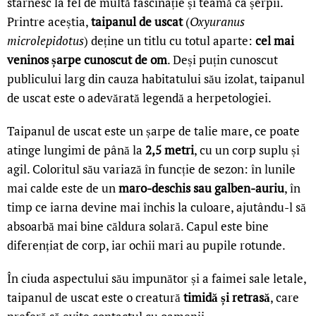
stârnesc la fel de multă fascinație și teamă ca șerpii.
Printre aceștia,
taipanul de uscat
(
Oxyuranus
microlepidotus
) deține un titlu cu totul aparte:
cel mai
veninos șarpe cunoscut de om
. Deși puțin cunoscut
publicului larg din cauza habitatului său izolat, taipanul
de uscat este o adevărată legendă a herpetologiei.
Taipanul de uscat este un șarpe de talie mare, ce poate
atinge lungimi de până la
2,5 metri
, cu un corp suplu și
agil. Coloritul său variază în funcție de sezon: în lunile
mai calde este de un
maro-deschis sau galben-auriu
, în
timp ce iarna devine mai închis la culoare, ajutându-l să
absoarbă mai bine căldura solară. Capul este bine
diferențiat de corp, iar ochii mari au pupile rotunde.
În ciuda aspectului său impunător și a faimei sale letale,
taipanul de uscat este o creatură
timidă și retrasă
, care