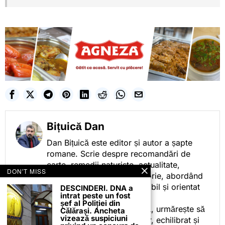
Bițuică Dan
Dan Bițuică este editor și autor a șapte
romane. Scrie despre recomandări de
carte, remedii naturiste, actualitate,
DON'T MISS
cotidian politic, sport și istorie, abordând
subiectele într-un stil accesibil și orientat
DESCINDERI. DNA a
intrat peste un fost
spre informare.
șef al Poliției din
Prin activitatea sa editorială, urmărește să
Călărași. Ancheta
vizează suspiciuni
ofere cititorilor conținut clar, echilibrat și