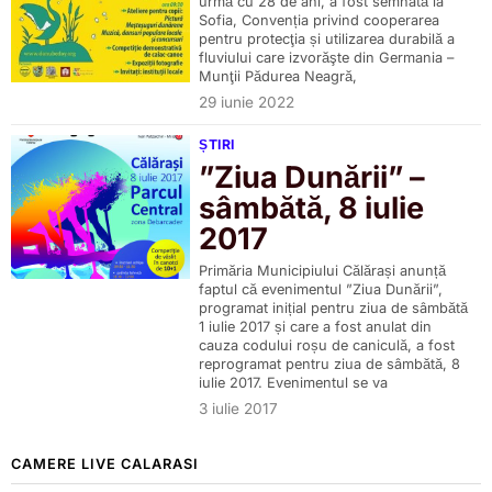
urmă cu 28 de ani, a fost semnată la
Sofia, Convenția privind cooperarea
pentru protecţia și utilizarea durabilă a
fluviului care izvorăşte din Germania –
Munţii Pădurea Neagră,
29 iunie 2022
ȘTIRI
”Ziua Dunării” –
sâmbătă, 8 iulie
2017
Primăria Municipiului Călărași anunță
faptul că evenimentul ”Ziua Dunării”,
programat inițial pentru ziua de sâmbătă
1 iulie 2017 și care a fost anulat din
cauza codului roșu de caniculă, a fost
reprogramat pentru ziua de sâmbătă, 8
iulie 2017. Evenimentul se va
3 iulie 2017
CAMERE LIVE CALARASI