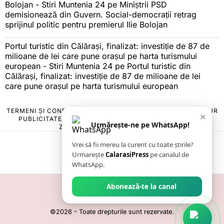
Bolojan - Stiri Muntenia 24
pe
Miniștrii PSD
demisionează din Guvern. Social-democrații retrag
sprijinul politic pentru premierul Ilie Bolojan
Portul turistic din Călărași, finalizat: investiție de 87 de
milioane de lei care pune orașul pe harta turismului
european - Stiri Muntenia 24
pe
Portul turistic din
Călărași, finalizat: investiție de 87 de milioane de lei
care pune orașul pe harta turismului european
TERMENI ȘI CONDIȚII
COOKIES
POLITICA DE ANULARE & RETUR
×
PUBLICITATE ONLINE & TIPĂRITĂ
DESPRE NOI
CONTACT
Urmărește-ne pe WhatsApp!
ZIARUL ANUNȚUL CĂLĂRĂȘEAN
Vrei să fii mereu la curent cu toate știrile?
Urmarește
CalarasiPress
pe canalul de
WhatsApp.
Abonează-te la canal
©
2026
- Toate drepturile sunt rezervate.