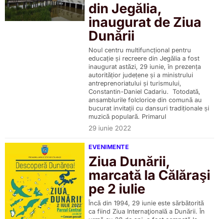
din Jegălia,
inaugurat de Ziua
Dunării
Noul centru multifuncțional pentru
educație și recreere din Jegălia a fost
inaugurat astăzi, 29 iunie, în prezența
autoritățior județene și a ministrului
antreprenoriatului și turismului,
Constantin-Daniel Cadariu. Totodată,
ansamblurile folclorice din comună au
bucurat invitații cu dansuri tradiționale și
muzică populară. Primarul
29 iunie 2022
EVENIMENTE
Ziua Dunării,
marcată la Călăraşi
pe 2 iulie
Încă din 1994, 29 iunie este sărbătorită
ca fiind Ziua Internaţională a Dunării. În