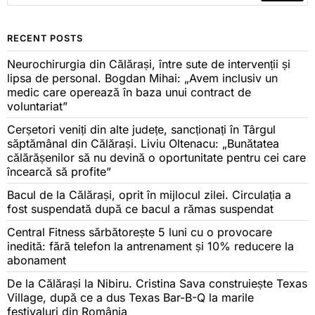
RECENT POSTS
Neurochirurgia din Călărași, între sute de intervenții și
lipsa de personal. Bogdan Mihai: „Avem inclusiv un
medic care operează în baza unui contract de
voluntariat”
Cerșetori veniți din alte județe, sancționați în Târgul
săptămânal din Călărași. Liviu Oltenacu: „Bunătatea
călărășenilor să nu devină o oportunitate pentru cei care
încearcă să profite”
Bacul de la Călărași, oprit în mijlocul zilei. Circulația a
fost suspendată după ce bacul a rămas suspendat
Central Fitness sărbătorește 5 luni cu o provocare
inedită: fără telefon la antrenament și 10% reducere la
abonament
De la Călărași la Nibiru. Cristina Sava construiește Texas
Village, după ce a dus Texas Bar-B-Q la marile
festivaluri din România