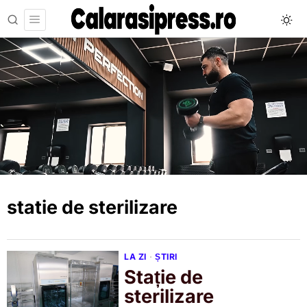
statie de sterilizare
LA ZI
·
ȘTIRI
Stație de
sterilizare