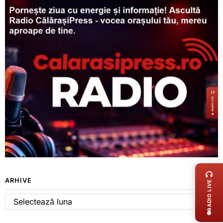
LIVE 
ARHIVE
RADIO LIVE
Arhive