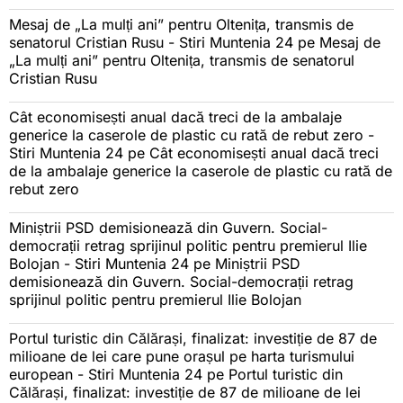
Mesaj de „La mulți ani” pentru Oltenița, transmis de
senatorul Cristian Rusu - Stiri Muntenia 24
pe
Mesaj de
„La mulți ani” pentru Oltenița, transmis de senatorul
Cristian Rusu
Cât economisești anual dacă treci de la ambalaje
generice la caserole de plastic cu rată de rebut zero -
Stiri Muntenia 24
pe
Cât economisești anual dacă treci
de la ambalaje generice la caserole de plastic cu rată de
rebut zero
Miniștrii PSD demisionează din Guvern. Social-
democrații retrag sprijinul politic pentru premierul Ilie
Bolojan - Stiri Muntenia 24
pe
Miniștrii PSD
demisionează din Guvern. Social-democrații retrag
sprijinul politic pentru premierul Ilie Bolojan
Portul turistic din Călărași, finalizat: investiție de 87 de
milioane de lei care pune orașul pe harta turismului
european - Stiri Muntenia 24
pe
Portul turistic din
Călărași, finalizat: investiție de 87 de milioane de lei