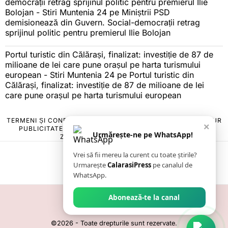
democrații retrag sprijinul politic pentru premierul Ilie
Bolojan - Stiri Muntenia 24
pe
Miniștrii PSD
demisionează din Guvern. Social-democrații retrag
sprijinul politic pentru premierul Ilie Bolojan
Portul turistic din Călărași, finalizat: investiție de 87 de
milioane de lei care pune orașul pe harta turismului
european - Stiri Muntenia 24
pe
Portul turistic din
Călărași, finalizat: investiție de 87 de milioane de lei
care pune orașul pe harta turismului european
TERMENI ȘI CONDIȚII
COOKIES
POLITICA DE ANULARE & RETUR
×
PUBLICITATE ONLINE & TIPĂRITĂ
DESPRE NOI
CONTACT
Urmărește-ne pe WhatsApp!
ZIARUL ANUNȚUL CĂLĂRĂȘEAN
Vrei să fii mereu la curent cu toate știrile?
Urmarește
CalarasiPress
pe canalul de
WhatsApp.
Abonează-te la canal
©
2026
- Toate drepturile sunt rezervate.