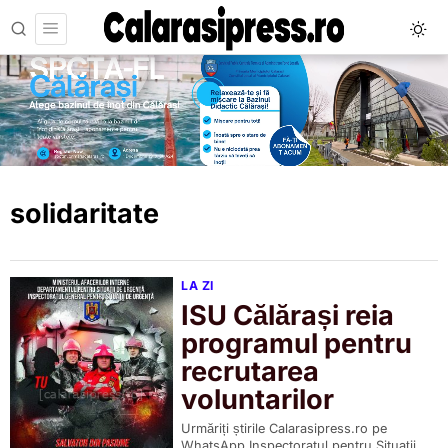
solidaritate
LA ZI
ISU Călărași reia
programul pentru
recrutarea
voluntarilor
Urmăriți știrile Calarasipress.ro pe
WhatsApp Inspectoratul pentru Situații