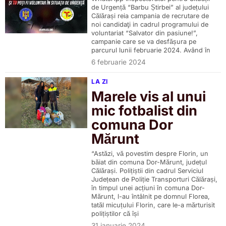
de Urgență “Barbu Știrbei” al județului
Călărași reia campania de recrutare de
noi candidaţi in cadrul programului de
voluntariat “Salvator din pasiune!”,
campanie care se va desfășura pe
parcurul lunii februarie 2024. Având în
6 februarie 2024
LA ZI
Marele vis al unui
mic fotbalist din
comuna Dor
Mărunt
“Astăzi, vă povestim despre Florin, un
băiat din comuna Dor-Mărunt, județul
Călărași. Polițiștii din cadrul Serviciul
Județean de Poliție Transporturi Călărași,
în timpul unei acțiuni în comuna Dor-
Mărunt, l-au întâlnit pe domnul Florea,
tatăl micuțului Florin, care le-a mărturisit
polițiștilor că își
31 ianuarie 2024