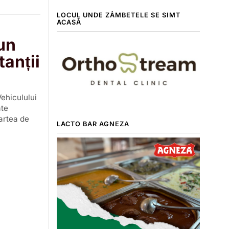
LOCUL UNDE ZÂMBETELE SE SIMT
ACASĂ
 un
anții
ehiculului
ate
Cartea de
LACTO BAR AGNEZA