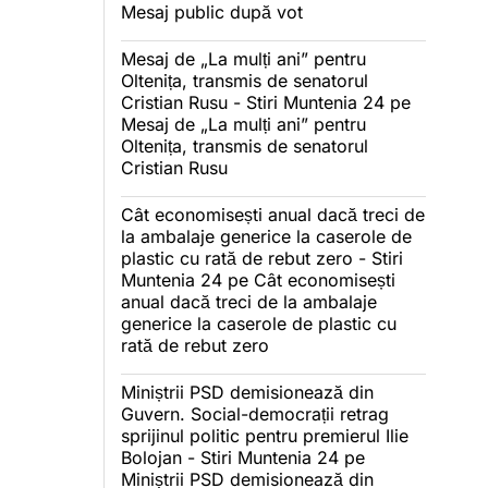
Mesaj public după vot
Mesaj de „La mulți ani” pentru
Oltenița, transmis de senatorul
Cristian Rusu - Stiri Muntenia 24
pe
Mesaj de „La mulți ani” pentru
Oltenița, transmis de senatorul
Cristian Rusu
Cât economisești anual dacă treci de
la ambalaje generice la caserole de
plastic cu rată de rebut zero - Stiri
Muntenia 24
pe
Cât economisești
anual dacă treci de la ambalaje
generice la caserole de plastic cu
rată de rebut zero
Miniștrii PSD demisionează din
Guvern. Social-democrații retrag
sprijinul politic pentru premierul Ilie
Bolojan - Stiri Muntenia 24
pe
Miniștrii PSD demisionează din