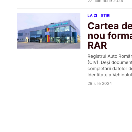
27 noiembrie 2024
LA ZI
·
ȘTIRI
Cartea de
nou forma
RAR
Registrul Auto Român
(CIV). Deși documentu
completării datelor d
Identitate a Vehiculul
29 iulie 2024