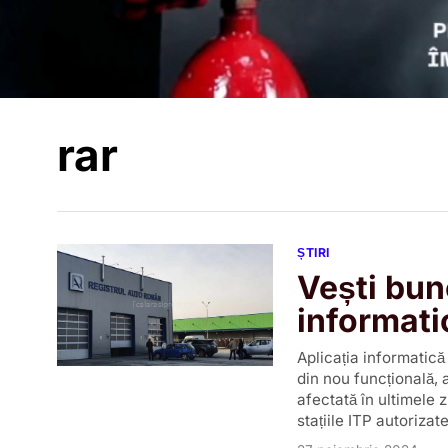
rar
ȘTIRI
Vești bun
informati
Aplicația informatică
din nou funcțională,
afectată în ultimele 
stațiile ITP autorizat