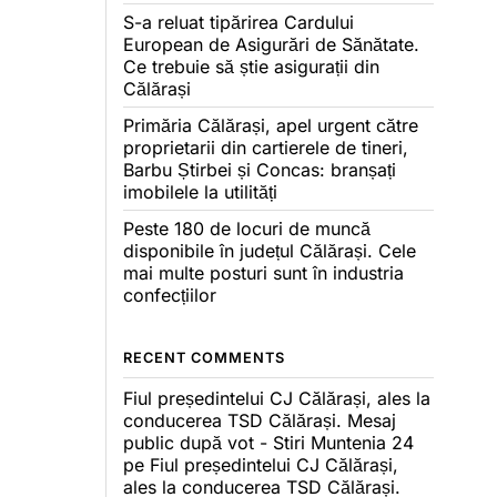
S-a reluat tipărirea Cardului
European de Asigurări de Sănătate.
Ce trebuie să știe asigurații din
Călărași
Primăria Călărași, apel urgent către
proprietarii din cartierele de tineri,
Barbu Știrbei și Concas: branșați
imobilele la utilități
Peste 180 de locuri de muncă
disponibile în județul Călărași. Cele
mai multe posturi sunt în industria
confecțiilor
RECENT COMMENTS
Fiul președintelui CJ Călărași, ales la
conducerea TSD Călărași. Mesaj
public după vot - Stiri Muntenia 24
pe
Fiul președintelui CJ Călărași,
ales la conducerea TSD Călărași.