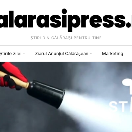
ȘTIRI DIN CĂLĂRAȘI PENTRU TINE
Știrile zilei
Ziarul Anunțul Călărășean
Marketing