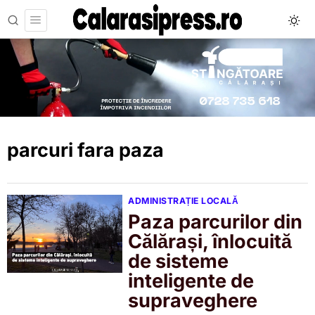
parcuri fara paza
ADMINISTRAȚIE LOCALĂ
Paza parcurilor din
Călărași, înlocuită
de sisteme
inteligente de
supraveghere