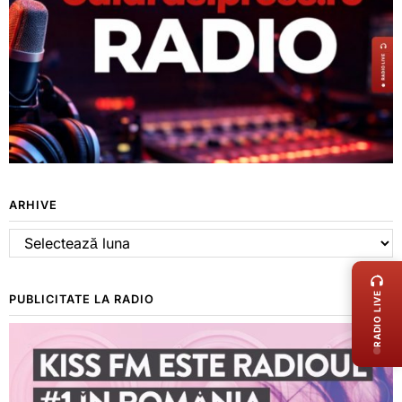
ARHIVE
Arhive
LIVE 
RADIO LIVE
PUBLICITATE LA RADIO