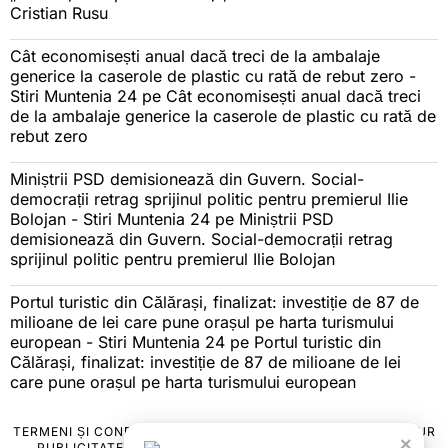
Cristian Rusu
Cât economisești anual dacă treci de la ambalaje
generice la caserole de plastic cu rată de rebut zero -
Stiri Muntenia 24
pe
Cât economisești anual dacă treci
de la ambalaje generice la caserole de plastic cu rată de
rebut zero
Miniștrii PSD demisionează din Guvern. Social-
democrații retrag sprijinul politic pentru premierul Ilie
Bolojan - Stiri Muntenia 24
pe
Miniștrii PSD
demisionează din Guvern. Social-democrații retrag
sprijinul politic pentru premierul Ilie Bolojan
Portul turistic din Călărași, finalizat: investiție de 87 de
milioane de lei care pune orașul pe harta turismului
european - Stiri Muntenia 24
pe
Portul turistic din
Călărași, finalizat: investiție de 87 de milioane de lei
care pune orașul pe harta turismului european
TERMENI ȘI CONDIȚII
COOKIES
POLITICA DE ANULARE & RETUR
×
PUBLICITATE ONLINE & TIPĂRITĂ
DESPRE NOI
CONTACT