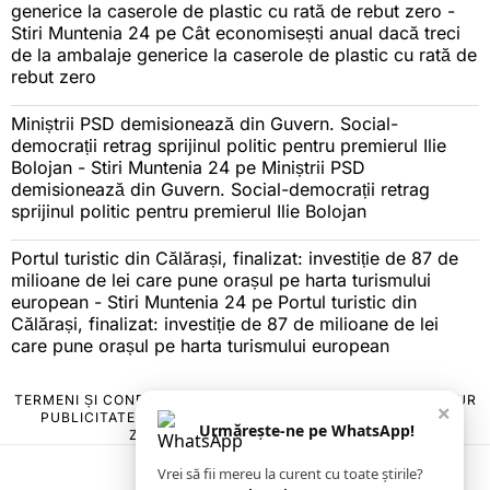
generice la caserole de plastic cu rată de rebut zero -
Stiri Muntenia 24
pe
Cât economisești anual dacă treci
de la ambalaje generice la caserole de plastic cu rată de
rebut zero
Miniștrii PSD demisionează din Guvern. Social-
democrații retrag sprijinul politic pentru premierul Ilie
Bolojan - Stiri Muntenia 24
pe
Miniștrii PSD
demisionează din Guvern. Social-democrații retrag
sprijinul politic pentru premierul Ilie Bolojan
Portul turistic din Călărași, finalizat: investiție de 87 de
milioane de lei care pune orașul pe harta turismului
european - Stiri Muntenia 24
pe
Portul turistic din
Călărași, finalizat: investiție de 87 de milioane de lei
care pune orașul pe harta turismului european
TERMENI ȘI CONDIȚII
COOKIES
POLITICA DE ANULARE & RETUR
×
PUBLICITATE ONLINE & TIPĂRITĂ
DESPRE NOI
CONTACT
Urmărește-ne pe WhatsApp!
ZIARUL ANUNȚUL CĂLĂRĂȘEAN
Vrei să fii mereu la curent cu toate știrile?