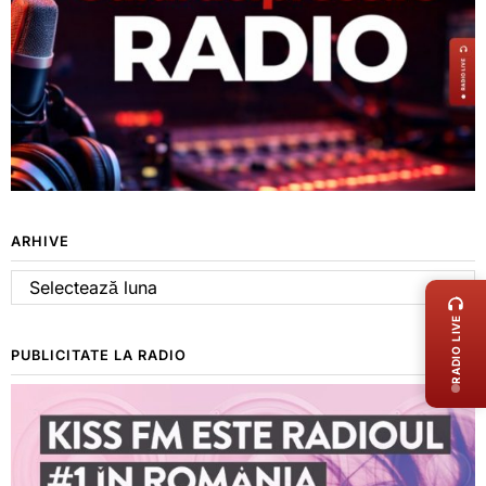
ARHIVE
LIVE 
Arhive
RADIO LIVE
PUBLICITATE LA RADIO