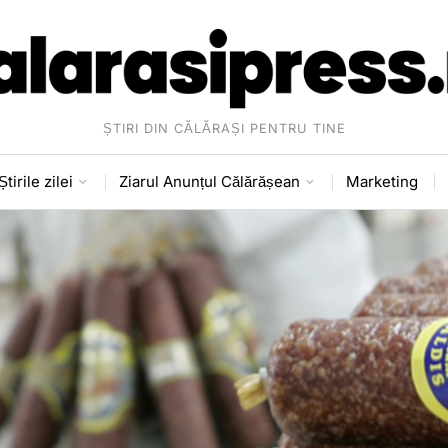
ȘTIRI DIN CĂLĂRAȘI PENTRU TINE
Știrile zilei
Ziarul Anunțul Călărășean
Marketing