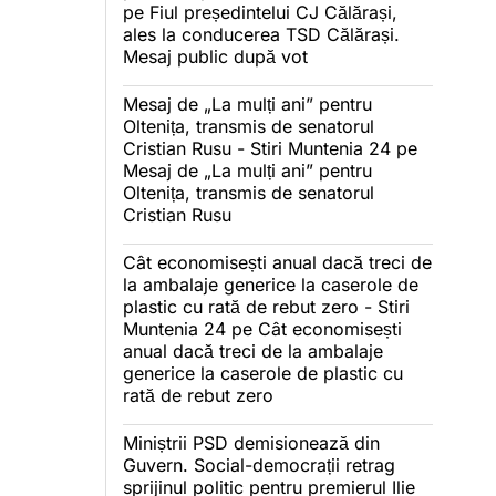
pe
Fiul președintelui CJ Călărași,
ales la conducerea TSD Călărași.
Mesaj public după vot
Mesaj de „La mulți ani” pentru
Oltenița, transmis de senatorul
Cristian Rusu - Stiri Muntenia 24
pe
Mesaj de „La mulți ani” pentru
Oltenița, transmis de senatorul
Cristian Rusu
Cât economisești anual dacă treci de
la ambalaje generice la caserole de
plastic cu rată de rebut zero - Stiri
Muntenia 24
pe
Cât economisești
anual dacă treci de la ambalaje
generice la caserole de plastic cu
rată de rebut zero
Miniștrii PSD demisionează din
Guvern. Social-democrații retrag
sprijinul politic pentru premierul Ilie