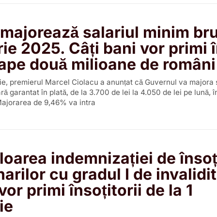
majorează salariul minim bru
rie 2025. Câți bani vor primi 
ape două milioane de români
ie, premierul Marcel Ciolacu a anunțat că Guvernul va majora s
ă garantat în plată, de la 3.700 de lei la 4.050 de lei pe lună, î
Majorarea de 9,46% va intra
loarea indemnizației de însoț
arilor cu gradul I de invalidi
vor primi însoțitorii de la 1
ie