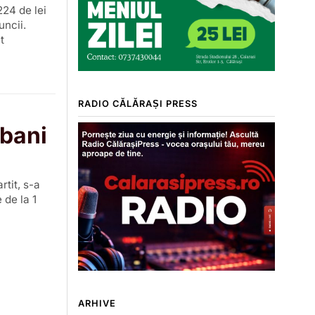
224 de lei
uncii.
t
RADIO CĂLĂRAȘI PRESS
 bani
rtit, s-a
 de la 1
ARHIVE