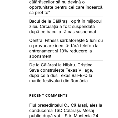
călărășenilor să nu devină o
oportunitate pentru cei care încearcă
să profite”
Bacul de la Călărași, oprit în mijlocul
zilei. Circulația a fost suspendată
după ce bacul a rămas suspendat
Central Fitness sărbătorește 5 luni cu
o provocare inedită: fără telefon la
antrenament și 10% reducere la
abonament
De la Călărași la Nibiru. Cristina
Sava construiește Texas Village,
după ce a dus Texas Bar-B-Q la
marile festivaluri din România
RECENT COMMENTS
Fiul președintelui CJ Călărași, ales la
conducerea TSD Călărași. Mesaj
public după vot - Stiri Muntenia 24