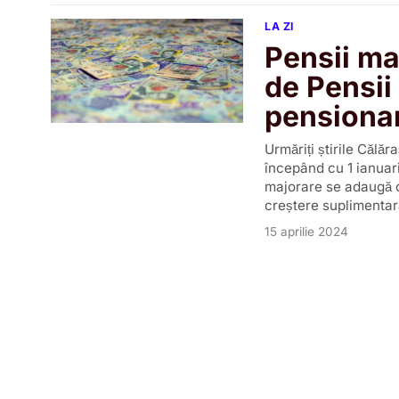
LA ZI
Pensii ma
de Pensii
pensionar
Urmăriți știrile Căl
începând cu 1 ianuari
majorare se adaugă c
creștere suplimentar
15 aprilie 2024