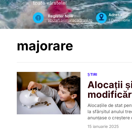
majorare
ȘTIRI
Alocații ș
modificăr
Alocațiile de stat pe
la sfârșitul anului tr
anunțase o creștere 
15 ianuarie 2025