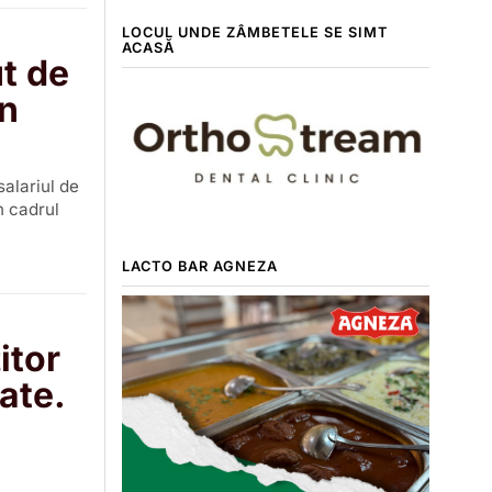
LOCUL UNDE ZÂMBETELE SE SIMT
ACASĂ
t de
în
alariul de
n cadrul
LACTO BAR AGNEZA
itor
tate.