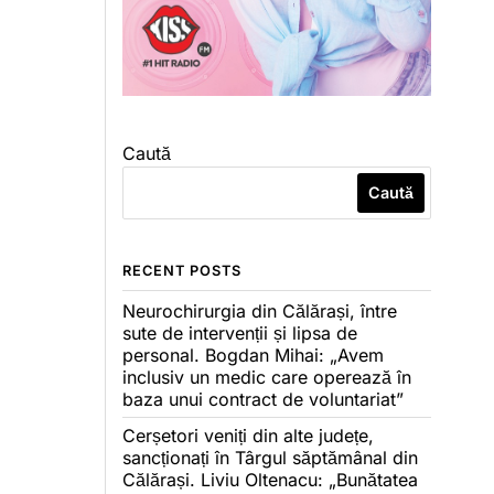
Caută
Caută
RECENT POSTS
Neurochirurgia din Călărași, între
sute de intervenții și lipsa de
personal. Bogdan Mihai: „Avem
inclusiv un medic care operează în
baza unui contract de voluntariat”
Cerșetori veniți din alte județe,
sancționați în Târgul săptămânal din
Călărași. Liviu Oltenacu: „Bunătatea