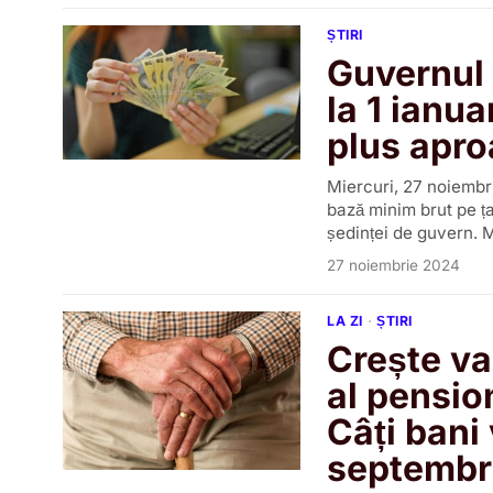
ȘTIRI
Guvernul 
la 1 ianua
plus apro
Miercuri, 27 noiembr
bază minim brut pe țar
ședinței de guvern. 
27 noiembrie 2024
LA ZI
·
ȘTIRI
Crește va
al pension
Câți bani 
septembr