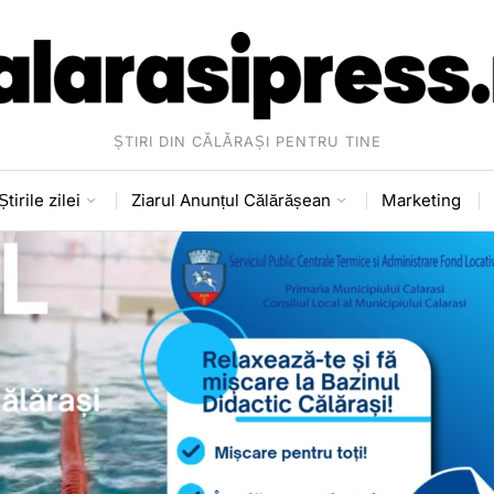
ȘTIRI DIN CĂLĂRAȘI PENTRU TINE
Știrile zilei
Ziarul Anunțul Călărășean
Marketing