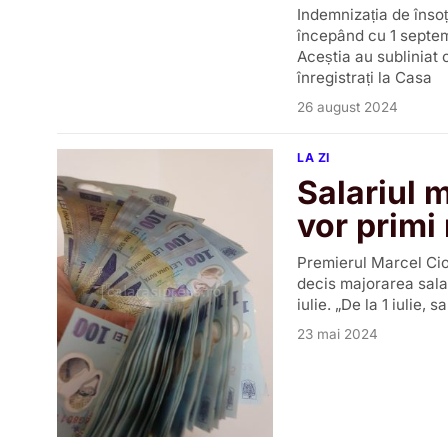
Indemnizația de însoț
începând cu 1 septem
Aceștia au subliniat
înregistrați la Casa
26 august 2024
LA ZI
Salariul m
vor primi
Premierul Marcel Ciol
decis majorarea salar
iulie. „De la 1 iulie,
23 mai 2024