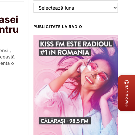
Arhive
asei
ntru
PUBLICITATE LA RADIO
nsii,
Această
zenta o
LIVE 
RADIO LIVE