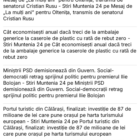
senatorul Cristian Rusu - Stiri Muntenia 24
pe
Mesaj de
„La mulți ani” pentru Oltenița, transmis de senatorul
Cristian Rusu
Cât economisești anual dacă treci de la ambalaje
generice la caserole de plastic cu rată de rebut zero -
Stiri Muntenia 24
pe
Cât economisești anual dacă treci
de la ambalaje generice la caserole de plastic cu rată de
rebut zero
Miniștrii PSD demisionează din Guvern. Social-
democrații retrag sprijinul politic pentru premierul Ilie
Bolojan - Stiri Muntenia 24
pe
Miniștrii PSD
demisionează din Guvern. Social-democrații retrag
sprijinul politic pentru premierul Ilie Bolojan
Portul turistic din Călărași, finalizat: investiție de 87 de
milioane de lei care pune orașul pe harta turismului
european - Stiri Muntenia 24
pe
Portul turistic din
Călărași, finalizat: investiție de 87 de milioane de lei
care pune orașul pe harta turismului european