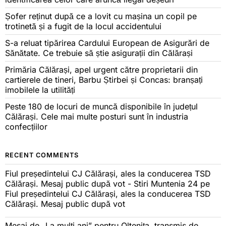
Șofer reținut după ce a lovit cu mașina un copil pe
trotinetă și a fugit de la locul accidentului
S-a reluat tipărirea Cardului European de Asigurări de
Sănătate. Ce trebuie să știe asigurații din Călărași
Primăria Călărași, apel urgent către proprietarii din
cartierele de tineri, Barbu Știrbei și Concas: branșați
imobilele la utilități
Peste 180 de locuri de muncă disponibile în județul
Călărași. Cele mai multe posturi sunt în industria
confecțiilor
RECENT COMMENTS
Fiul președintelui CJ Călărași, ales la conducerea TSD
Călărași. Mesaj public după vot - Stiri Muntenia 24
pe
Fiul președintelui CJ Călărași, ales la conducerea TSD
Călărași. Mesaj public după vot
Mesaj de „La mulți ani” pentru Oltenița, transmis de