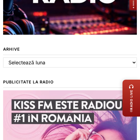
ARHIVE
Arhive
LIVE 
PUBLICITATE LA RADIO
RADIO LIVE