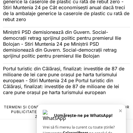
generice la caserole de plastic cu rată de rebut zero -
Stiri Muntenia 24
pe
Cât economisești anual dacă treci
de la ambalaje generice la caserole de plastic cu rată de
rebut zero
Miniștrii PSD demisionează din Guvern. Social-
democrații retrag sprijinul politic pentru premierul Ilie
Bolojan - Stiri Muntenia 24
pe
Miniștrii PSD
demisionează din Guvern. Social-democrații retrag
sprijinul politic pentru premierul Ilie Bolojan
Portul turistic din Călărași, finalizat: investiție de 87 de
milioane de lei care pune orașul pe harta turismului
european - Stiri Muntenia 24
pe
Portul turistic din
Călărași, finalizat: investiție de 87 de milioane de lei
care pune orașul pe harta turismului european
TERMENI ȘI CONDIȚII
COOKIES
POLITICA DE ANULARE & RETUR
×
PUBLICITATE ONLINE & TIPĂRITĂ
DESPRE NOI
CONTACT
Urmărește-ne pe WhatsApp!
ZIARUL ANUNȚUL CĂLĂRĂȘEAN
Vrei să fii mereu la curent cu toate știrile?