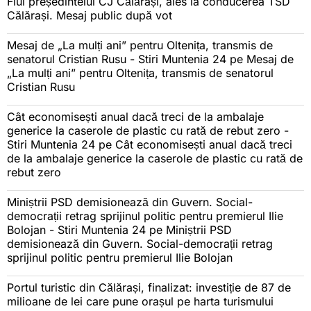
Fiul președintelui CJ Călărași, ales la conducerea TSD
Călărași. Mesaj public după vot
Mesaj de „La mulți ani” pentru Oltenița, transmis de
senatorul Cristian Rusu - Stiri Muntenia 24
pe
Mesaj de
„La mulți ani” pentru Oltenița, transmis de senatorul
Cristian Rusu
Cât economisești anual dacă treci de la ambalaje
generice la caserole de plastic cu rată de rebut zero -
Stiri Muntenia 24
pe
Cât economisești anual dacă treci
de la ambalaje generice la caserole de plastic cu rată de
rebut zero
Miniștrii PSD demisionează din Guvern. Social-
democrații retrag sprijinul politic pentru premierul Ilie
Bolojan - Stiri Muntenia 24
pe
Miniștrii PSD
demisionează din Guvern. Social-democrații retrag
sprijinul politic pentru premierul Ilie Bolojan
Portul turistic din Călărași, finalizat: investiție de 87 de
milioane de lei care pune orașul pe harta turismului