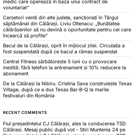
medic care operează în baza unui contract de
voluntariat”
Cerșetori veniți din alte județe, sancționați în Târgul
săptămânal din Călărași. Liviu Oltenacu: „Bunătatea
călărășenilor să nu devină o oportunitate pentru cei care
încearcă să profite”
Bacul de la Călărași, oprit în mijlocul zilei. Circulația a
fost suspendată după ce bacul a rămas suspendat
Central Fitness sărbătorește 5 luni cu o provocare
inedită: fără telefon la antrenament și 10% reducere la
abonament
De la Călărași la Nibiru. Cristina Sava construiește Texas
Village, după ce a dus Texas Bar-B-Q la marile
festivaluri din România
RECENT COMMENTS
Fiul președintelui CJ Călărași, ales la conducerea TSD
Călărași. Mesaj public după vot - Stiri Muntenia 24
pe