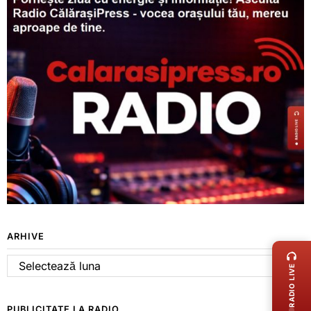
LIVE 
ARHIVE
Arhive
RADIO LIVE
PUBLICITATE LA RADIO