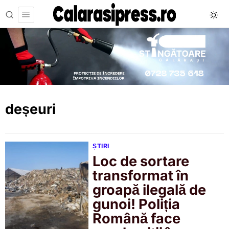
deșeuri
ȘTIRI
Loc de sortare
transformat în
groapă ilegală de
gunoi! Poliția
Română face