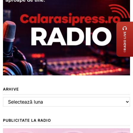
LIVE 
RADIO LIVE
ARHIVE
Arhive
PUBLICITATE LA RADIO