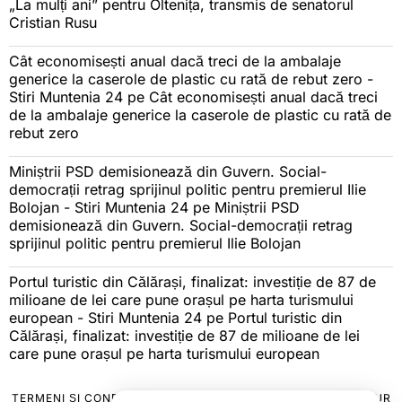
„La mulți ani” pentru Oltenița, transmis de senatorul
Cristian Rusu
Cât economisești anual dacă treci de la ambalaje
generice la caserole de plastic cu rată de rebut zero -
Stiri Muntenia 24
pe
Cât economisești anual dacă treci
de la ambalaje generice la caserole de plastic cu rată de
rebut zero
Miniștrii PSD demisionează din Guvern. Social-
democrații retrag sprijinul politic pentru premierul Ilie
Bolojan - Stiri Muntenia 24
pe
Miniștrii PSD
demisionează din Guvern. Social-democrații retrag
sprijinul politic pentru premierul Ilie Bolojan
Portul turistic din Călărași, finalizat: investiție de 87 de
milioane de lei care pune orașul pe harta turismului
european - Stiri Muntenia 24
pe
Portul turistic din
Călărași, finalizat: investiție de 87 de milioane de lei
care pune orașul pe harta turismului european
TERMENI ȘI CONDIȚII
COOKIES
POLITICA DE ANULARE & RETUR