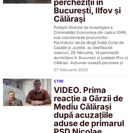
percheziții în
București, Ilfov și
Călărași
Polițiștii Direcției de Investigare a
Criminalității Economice din cadrul IGPR,
sub coordonarea procurorilor
Parchetului de pe lângă Înalta Curte de
Casație și Justiție, au desfășurat
miercuri, 26 februarie, 14 percheziții
domiciliare în București și județele Ilfov și
Călărași. Acțiunea vizează persoane și
27 februarie 2025
ȘTIRI
VIDEO. Prima
reacție a Gărzii de
Mediu Călărași
după acuzațiile
aduse de primarul
PSD Nicolae