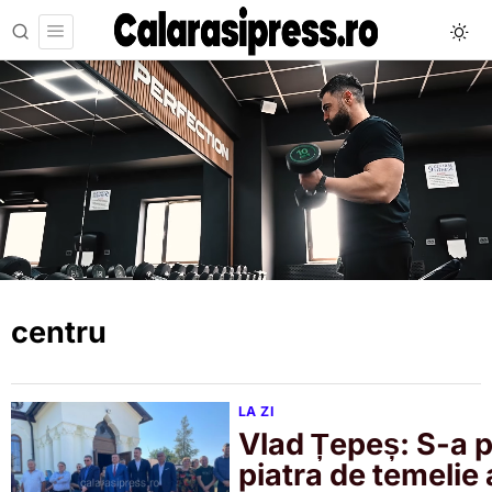
centru
LA ZI
Vlad Țepeș: S-a 
piatra de temelie 