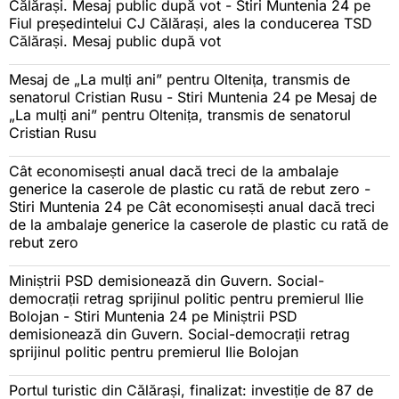
Călărași. Mesaj public după vot - Stiri Muntenia 24
pe
Fiul președintelui CJ Călărași, ales la conducerea TSD
Călărași. Mesaj public după vot
Mesaj de „La mulți ani” pentru Oltenița, transmis de
senatorul Cristian Rusu - Stiri Muntenia 24
pe
Mesaj de
„La mulți ani” pentru Oltenița, transmis de senatorul
Cristian Rusu
Cât economisești anual dacă treci de la ambalaje
generice la caserole de plastic cu rată de rebut zero -
Stiri Muntenia 24
pe
Cât economisești anual dacă treci
de la ambalaje generice la caserole de plastic cu rată de
rebut zero
Miniștrii PSD demisionează din Guvern. Social-
democrații retrag sprijinul politic pentru premierul Ilie
Bolojan - Stiri Muntenia 24
pe
Miniștrii PSD
demisionează din Guvern. Social-democrații retrag
sprijinul politic pentru premierul Ilie Bolojan
Portul turistic din Călărași, finalizat: investiție de 87 de