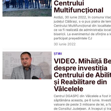
Centrului
Multifuncțional
Astăzi, 30 iunie 2022, în comuna Vla
județul Călărași, s-a pus piatra de tem
Centrului Multifuncțional din localitate,
ce va fi realizată de administrația loca
bisericii. La evenimentul de sfințire a l
participat președintele CJ
30 iunie 2022
ȘTIRI
VIDEO. Mihăiță Be
despre investiția
Centrului de Abili
și Reabilitare din
Vâlcelele
Centrul DGASPC din Vâlcelele a fost i
săptămâna aceasta, pe 6 iunie. Investiț
valoare de peste 3 milioane de lei, a f
de Consiliul Județean. A început și tra