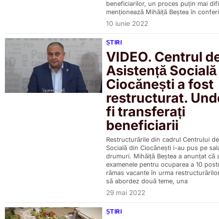
beneficiarilor, un proces puțin mai dific
menționează Mihăiță Beștea în confer
10 iunie 2022
ȘTIRI
VIDEO. Centrul d
Asistență Socială
Ciocănești a fost
restructurat. Und
fi transferați
beneficiarii
Restructurările din cadrul Centrului d
Socială din Ciocănești i-au pus pe sala
drumuri. Mihăiță Beștea a anunțat că 
examenele pentru ocuparea a 10 postu
rămas vacante în urma restructurărilor
să abordez două teme, una
29 mai 2022
ȘTIRI