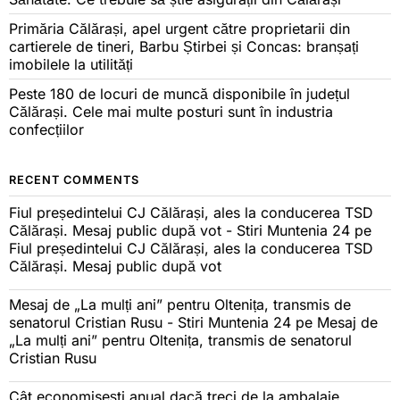
Primăria Călărași, apel urgent către proprietarii din
cartierele de tineri, Barbu Știrbei și Concas: branșați
imobilele la utilități
Peste 180 de locuri de muncă disponibile în județul
Călărași. Cele mai multe posturi sunt în industria
confecțiilor
RECENT COMMENTS
Fiul președintelui CJ Călărași, ales la conducerea TSD
Călărași. Mesaj public după vot - Stiri Muntenia 24
pe
Fiul președintelui CJ Călărași, ales la conducerea TSD
Călărași. Mesaj public după vot
Mesaj de „La mulți ani” pentru Oltenița, transmis de
senatorul Cristian Rusu - Stiri Muntenia 24
pe
Mesaj de
„La mulți ani” pentru Oltenița, transmis de senatorul
Cristian Rusu
Cât economisești anual dacă treci de la ambalaje