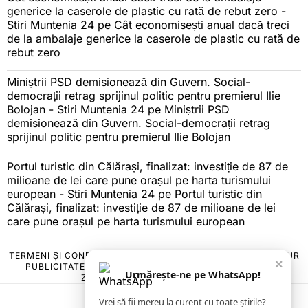
generice la caserole de plastic cu rată de rebut zero -
Stiri Muntenia 24
pe
Cât economisești anual dacă treci
de la ambalaje generice la caserole de plastic cu rată de
rebut zero
Miniștrii PSD demisionează din Guvern. Social-
democrații retrag sprijinul politic pentru premierul Ilie
Bolojan - Stiri Muntenia 24
pe
Miniștrii PSD
demisionează din Guvern. Social-democrații retrag
sprijinul politic pentru premierul Ilie Bolojan
Portul turistic din Călărași, finalizat: investiție de 87 de
milioane de lei care pune orașul pe harta turismului
european - Stiri Muntenia 24
pe
Portul turistic din
Călărași, finalizat: investiție de 87 de milioane de lei
care pune orașul pe harta turismului european
TERMENI ȘI CONDIȚII
COOKIES
POLITICA DE ANULARE & RETUR
×
PUBLICITATE ONLINE & TIPĂRITĂ
DESPRE NOI
CONTACT
Urmărește-ne pe WhatsApp!
ZIARUL ANUNȚUL CĂLĂRĂȘEAN
Vrei să fii mereu la curent cu toate știrile?