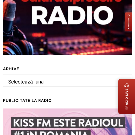
ARHIVE
LIVE 
Arhive
RADIO LIVE
PUBLICITATE LA RADIO