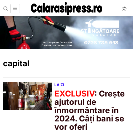
capital
LA ZI
EXCLUSIV
: Crește
ajutorul de
înmormântare în
2024. Câți bani se
vor oferi