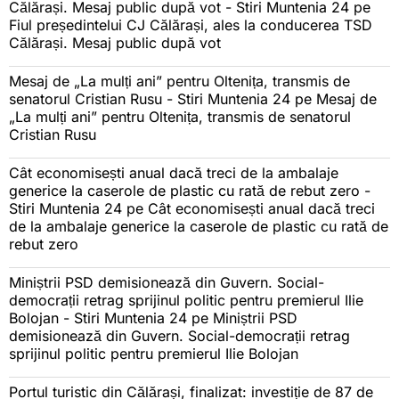
Călărași. Mesaj public după vot - Stiri Muntenia 24
pe
Fiul președintelui CJ Călărași, ales la conducerea TSD
Călărași. Mesaj public după vot
Mesaj de „La mulți ani” pentru Oltenița, transmis de
senatorul Cristian Rusu - Stiri Muntenia 24
pe
Mesaj de
„La mulți ani” pentru Oltenița, transmis de senatorul
Cristian Rusu
Cât economisești anual dacă treci de la ambalaje
generice la caserole de plastic cu rată de rebut zero -
Stiri Muntenia 24
pe
Cât economisești anual dacă treci
de la ambalaje generice la caserole de plastic cu rată de
rebut zero
Miniștrii PSD demisionează din Guvern. Social-
democrații retrag sprijinul politic pentru premierul Ilie
Bolojan - Stiri Muntenia 24
pe
Miniștrii PSD
demisionează din Guvern. Social-democrații retrag
sprijinul politic pentru premierul Ilie Bolojan
Portul turistic din Călărași, finalizat: investiție de 87 de