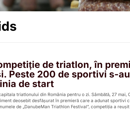
ids
mpetiție de triatlon, în prem
și. Peste 200 de sportivi s-au
linia de start
capitala triatlonului din România pentru o zi. Sâmbătă, 27 mai, 
iment deosebit desfășurat în premieră care a adunat sportivi 
b numele de „DanubeMan Triathlon Festival”, competiția a reuși