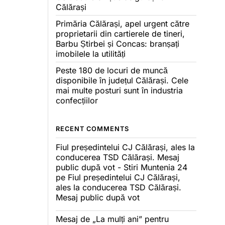
Călărași
Primăria Călărași, apel urgent către
proprietarii din cartierele de tineri,
Barbu Știrbei și Concas: branșați
imobilele la utilități
Peste 180 de locuri de muncă
disponibile în județul Călărași. Cele
mai multe posturi sunt în industria
confecțiilor
RECENT COMMENTS
Fiul președintelui CJ Călărași, ales la
conducerea TSD Călărași. Mesaj
public după vot - Stiri Muntenia 24
pe
Fiul președintelui CJ Călărași,
ales la conducerea TSD Călărași.
Mesaj public după vot
Mesaj de „La mulți ani” pentru