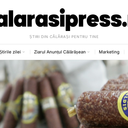
ȘTIRI DIN CĂLĂRAȘI PENTRU TINE
Știrile zilei
Ziarul Anunțul Călărășean
Marketing