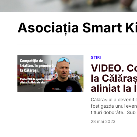
Asociația Smart K
ȘTIRI
VIDEO. Co
la Călăra
aliniat la 
Călărașiul a devenit 
fost gazda unui even
titluri doborâte. Su
28 mai 2023