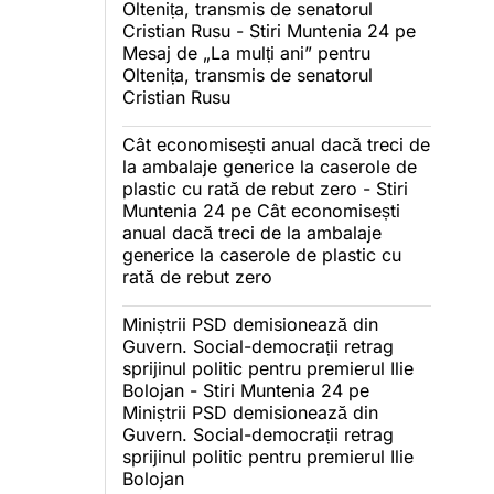
Oltenița, transmis de senatorul
Cristian Rusu - Stiri Muntenia 24
pe
Mesaj de „La mulți ani” pentru
Oltenița, transmis de senatorul
Cristian Rusu
Cât economisești anual dacă treci de
la ambalaje generice la caserole de
plastic cu rată de rebut zero - Stiri
Muntenia 24
pe
Cât economisești
anual dacă treci de la ambalaje
generice la caserole de plastic cu
rată de rebut zero
Miniștrii PSD demisionează din
Guvern. Social-democrații retrag
sprijinul politic pentru premierul Ilie
Bolojan - Stiri Muntenia 24
pe
Miniștrii PSD demisionează din
Guvern. Social-democrații retrag
sprijinul politic pentru premierul Ilie
Bolojan