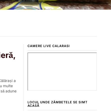
CAMERE LIVE CALARASI
ieră,
Călărași a
cu multe
t să adune
LOCUL UNDE ZÂMBETELE SE SIMT
ACASĂ