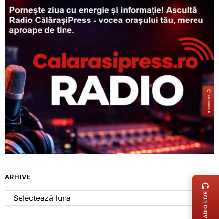
LIVE 
ARHIVE
RADIO LIVE
Arhive