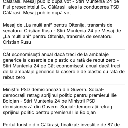
Călărași. Mesaj public după vot - Stiri Muntenia 24
pe
Fiul președintelui CJ Călărași, ales la conducerea TSD
Călărași. Mesaj public după vot
Mesaj de „La mulți ani” pentru Oltenița, transmis de
senatorul Cristian Rusu - Stiri Muntenia 24
pe
Mesaj de
„La mulți ani” pentru Oltenița, transmis de senatorul
Cristian Rusu
Cât economisești anual dacă treci de la ambalaje
generice la caserole de plastic cu rată de rebut zero -
Stiri Muntenia 24
pe
Cât economisești anual dacă treci
de la ambalaje generice la caserole de plastic cu rată de
rebut zero
Miniștrii PSD demisionează din Guvern. Social-
democrații retrag sprijinul politic pentru premierul Ilie
Bolojan - Stiri Muntenia 24
pe
Miniștrii PSD
demisionează din Guvern. Social-democrații retrag
sprijinul politic pentru premierul Ilie Bolojan
Portul turistic din Călărași, finalizat: investiție de 87 de