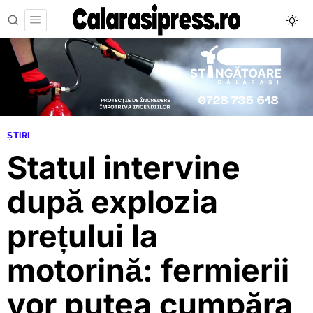
ȘTIRI
Statul intervine
după explozia
prețului la
motorină: fermierii
vor putea cumpăra