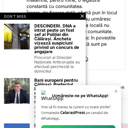
înseamnă, pentru mine, o legătură
constantă cu comunitatea.
Încerc, de fiecare dată, să mă pun în locul
DON'T MISS
celor care citesc, privesc sau urmăresc
ceea ce fac. Pentru că presa locală nu
DESCINDERI. DNA a
intrat peste un fost
este despre mine, ci despre comunitate.
șef al Poliției din
Iar dacă oamenii se regăsesc în poveștile
Călărași. Ancheta
vizează suspiciuni
pe care le spun, înseamnă că sunt pe
privind un concurs de
drumul bun.
angajare
Procurori ai Direcției
Naționale Anticorupție au
efectuat percheziții la
domiciliul
Bani europeni pentru
Călărași: Prefectul
TERMENI ȘI CONDIȚII
COOKIES
POLITICA DE ANULARE & RETUR
Laurențiu State anunță
×
PUBLICITATE ONLINE & TIPĂRITĂ
DESPRE NOI
CONTACT
colaborarea cu ADR
Urmărește-ne pe WhatsApp!
Sud-Muntenia pentru
ZIARUL ANUNȚUL CĂLĂRĂȘEAN
noi finanțări
Vrei să fii mereu la curent cu toate știrile?
Călărașul se pregătește
să intre pe harta
Urmarește
CalarasiPress
pe canalul de
finanțărilor europene, cu
WhatsApp.
Întreruperi de curent