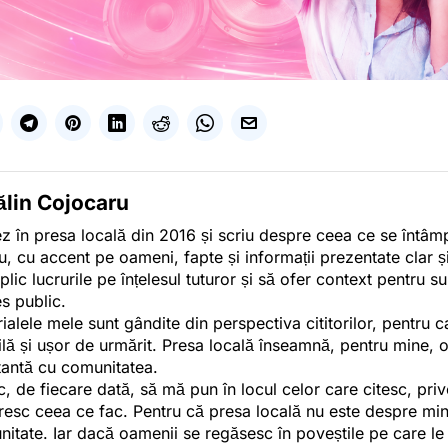
ălin Cojocaru
z în presa locală din 2016 și scriu despre ceea ce se întâmpl
u, cu accent pe oameni, fapte și informații prezentate clar ș
plic lucrurile pe înțelesul tuturor și să ofer context pentru s
es public.
ialele mele sunt gândite din perspectiva cititorilor, pentru c
tilă și ușor de urmărit. Presa locală înseamnă, pentru mine, 
antă cu comunitatea.
c, de fiecare dată, să mă pun în locul celor care citesc, pri
esc ceea ce fac. Pentru că presa locală nu este despre min
itate. Iar dacă oamenii se regăsesc în poveștile pe care le