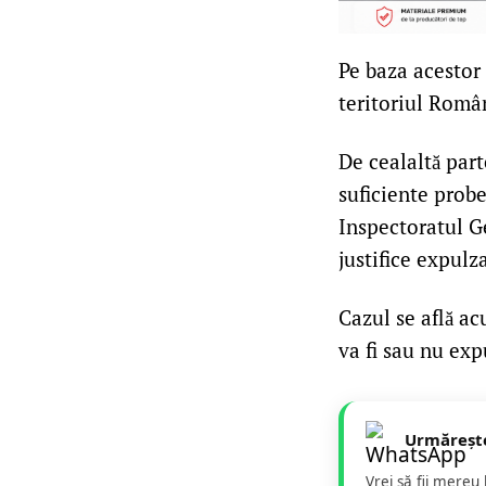
Pe baza acestor 
teritoriul Român
De cealaltă part
suficiente probe
Inspectoratul G
justifice expulz
Cazul se află ac
va fi sau nu ex
Urmăreșt
Vrei să fii mereu