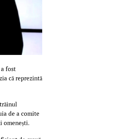
 a fost
zia că reprezintă
trăinul
tuia de a comite
ți omenești.