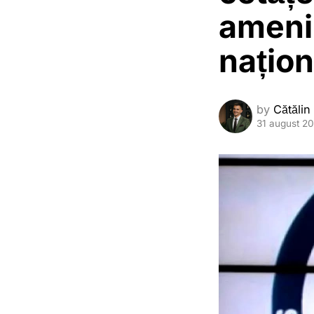
amenin
națion
by
Cătălin
31 august 2