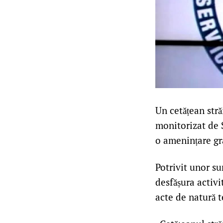
Un cetățean străi
monitorizat de S
o amenințare gra
Potrivit unor su
desfășura activi
acte de natură t