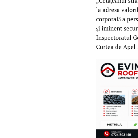
„Cetățeanul stră
la adresa valoril
corporală a pers
și iminent secur
Inspectoratul Ge
Curtea de Apel 