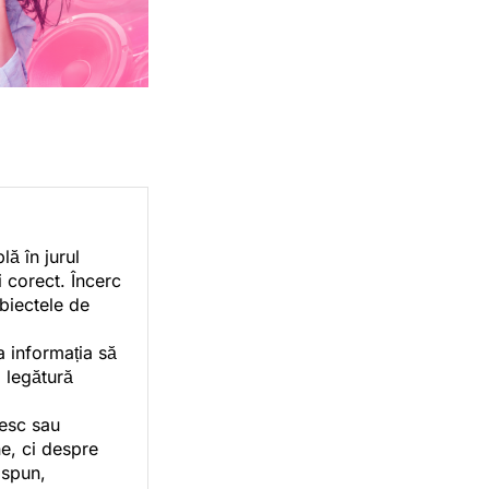
ă în jurul
i corect. Încerc
ubiectele de
a informația să
o legătură
vesc sau
e, ci despre
 spun,