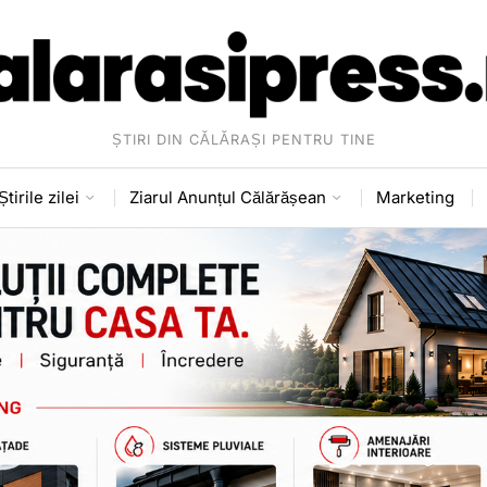
ȘTIRI DIN CĂLĂRAȘI PENTRU TINE
Știrile zilei
Ziarul Anunțul Călărășean
Marketing