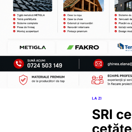
LA ZI
SRI ce
cetățe