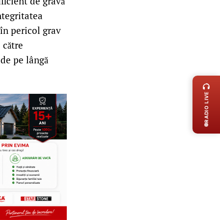
uficient de gravă
ntegritatea
 în pericol grav
 către
 de pe lângă
LIVE 
RADIO LIVE