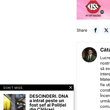
Share
Căt
Lucre
nostr
să ex
inter
Mater
fie u
DON'T MISS
const
Încer
DESCINDERI. DNA
a intrat peste un
urmăr
fost șef al Poliției
comun
din Călărași.