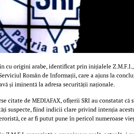
n cu origini arabe, identificat prin inițialele Z.M.F.I.,
erviciul Român de Informații, care a ajuns la conclu
vă și iminentă la adresa securității naționale.
rse citate de MEDIAFAX, ofițerii SRI au constatat că s
tăți suspecte, fiind indicii clare privind intenția aces
eroristă, ce ar fi putut pune în pericol numeroase vie