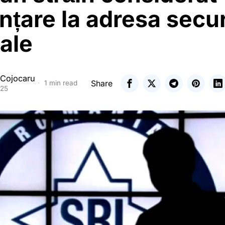
țare la adresa securi
ale
 Cojocaru
Share
1 min read
025