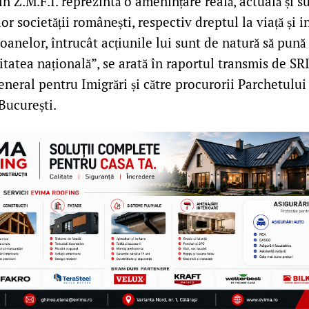
in Z.M.F.I. reprezintă o amenințare reală, actuală și s
or societății românești, respectiv dreptul la viață și i
oanelor, întrucât acțiunile lui sunt de natură să pună
itatea națională”, se arată în raportul transmis de SRI
neral pentru Imigrări și către procurorii Parchetului
București.