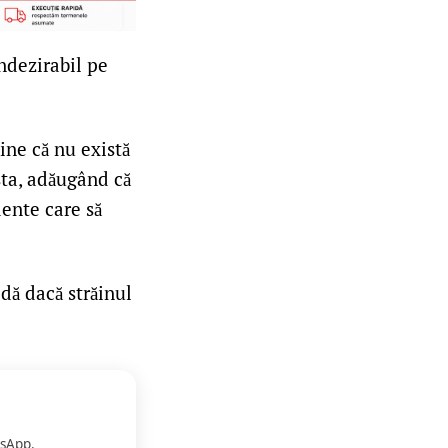
indezirabil pe
ine că nu există
sta, adăugând că
ente care să
dă dacă străinul
sApp.