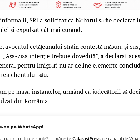
informații, SRI a solicitat ca bărbatul să fie declarat 
iei și expulzat cât mai curând.
e, avocatul cetățeanului străin contestă măsura și susț
. „Așa-zisa intenție trebuie dovedită”, a declarat ace
eneral pentru Imigrări nu ar deține elemente conclud
area clientului său.
um pe masa instanțelor, urmând ca judecătorii să deci
pulzat din România.
e-ne pe WhatsApp!
 la curent cu toate știrile? Urmăreste
CalarasiPress
pe canalul de What