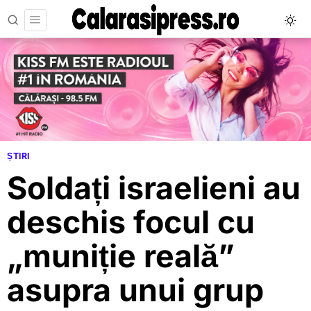
ȘTIRI
Soldați israelieni au
deschis focul cu
„muniție reală”
asupra unui grup