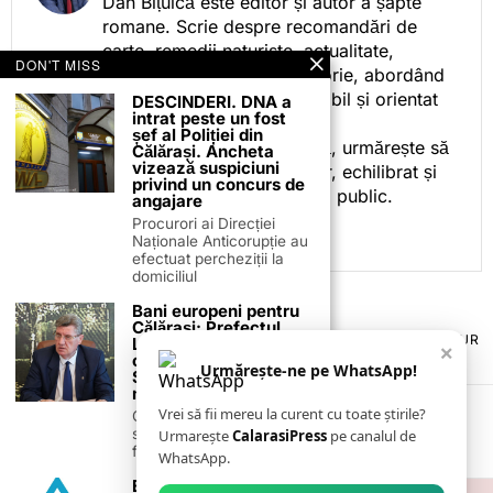
Dan Bițuică este editor și autor a șapte
romane. Scrie despre recomandări de
carte, remedii naturiste, actualitate,
DON'T MISS
cotidian politic, sport și istorie, abordând
subiectele într-un stil accesibil și orientat
DESCINDERI. DNA a
intrat peste un fost
spre informare.
șef al Poliției din
Prin activitatea sa editorială, urmărește să
Călărași. Ancheta
vizează suspiciuni
ofere cititorilor conținut clar, echilibrat și
privind un concurs de
relevant, adaptat interesului public.
angajare
Procurori ai Direcției
Naționale Anticorupție au
efectuat percheziții la
domiciliul
Bani europeni pentru
Călărași: Prefectul
TERMENI ȘI CONDIȚII
COOKIES
POLITICA DE ANULARE & RETUR
Laurențiu State anunță
×
PUBLICITATE ONLINE & TIPĂRITĂ
DESPRE NOI
CONTACT
colaborarea cu ADR
Urmărește-ne pe WhatsApp!
ZIARUL ANUNȚUL CĂLĂRĂȘEAN
Sud-Muntenia pentru
noi finanțări
Vrei să fii mereu la curent cu toate știrile?
Călărașul se pregătește
să intre pe harta
Urmarește
CalarasiPress
pe canalul de
finanțărilor europene, cu
WhatsApp.
Ecoaqua Călărași