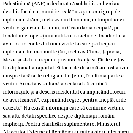
Palestiniană (ANP) a declarat că soldați israelieni au
deschis focul cu „muniție reală” asupra unui grup de
diplomați străini, inclusiv din România, în timpul unei
vizite organizate la Jenin, în Cisiordania ocupată, pe
fondul unei operațiuni militare israeliene. Incidentul a
avut loc în contextul unei vizite la care participau
diplomați din mai multe țări, inclusiv China, Japonia,
Mexic și state europene precum Franța și Țările de Jos.
Un diplomat a raportat că focurile de armă au fost auzite
dinspre tabăra de refugiați din Jenin, în ultima parte a
vizitei. Armata israeliană a declarat că verifică
informațiile și a descris incidentul ca implicând „focuri
de avertisment”, exprimând regret pentru „neplăcerile
cauzate”.Nu există informații care să confirme victime
sau alte detalii specifice despre diplomații români
implicați. Pentru clarificări suplimentare, Ministerul
LIVE 
Afacerilor Externe al României ar putea oferi informații