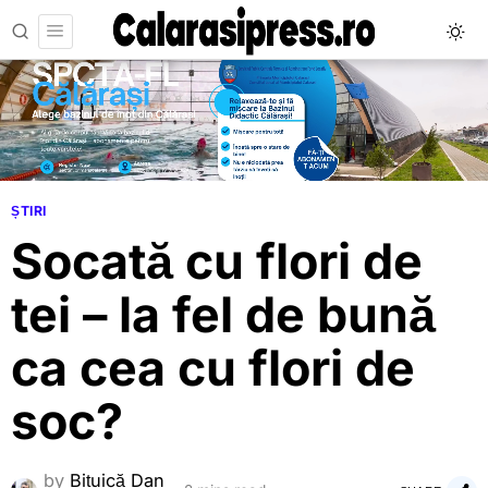
ȘTIRI
Socată cu flori de
tei – la fel de bună
ca cea cu flori de
soc?
by
Bițuică Dan