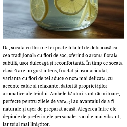
Da, socata cu flori de tei poate fi la fel de delicioasă ca
cea tradițională cu flori de soc, oferind o aromă florală
subtilă, ușor dulceagă și reconfortantă. În timp ce socata
clasică are un gust intens, fructat și ușor acidulat,
varianta cu flori de tei aduce o notă mai delicată, cu
accente calde și relaxante, datorită proprietăților
aromatice ale teiului. Ambele băuturi sunt răcoritoare,
perfecte pentru zilele de vară, și au avantajul de a fi
naturale și ușor de preparat acasă. Alegerea între ele
depinde de preferințele personale: socul e mai vibrant,
iar teiul mai liniștitor.