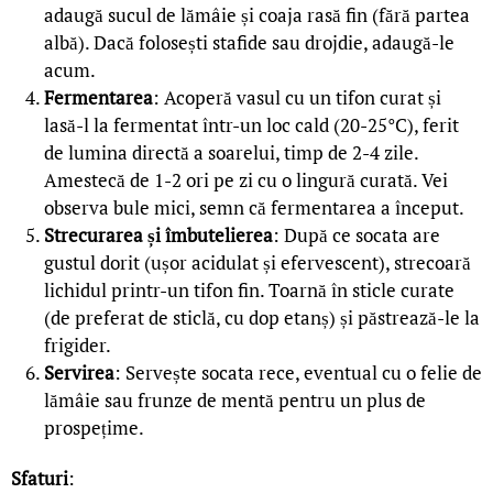
adaugă sucul de lămâie și coaja rasă fin (fără partea
albă). Dacă folosești stafide sau drojdie, adaugă-le
acum.
Fermentarea
: Acoperă vasul cu un tifon curat și
lasă-l la fermentat într-un loc cald (20-25°C), ferit
de lumina directă a soarelui, timp de 2-4 zile.
Amestecă de 1-2 ori pe zi cu o lingură curată. Vei
observa bule mici, semn că fermentarea a început.
Strecurarea și îmbutelierea
: După ce socata are
gustul dorit (ușor acidulat și efervescent), strecoară
lichidul printr-un tifon fin. Toarnă în sticle curate
(de preferat de sticlă, cu dop etanș) și păstrează-le la
frigider.
Servirea
: Servește socata rece, eventual cu o felie de
lămâie sau frunze de mentă pentru un plus de
prospețime.
Sfaturi
: