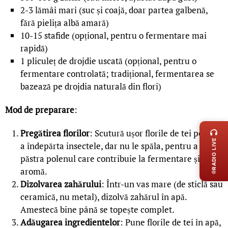
2-3 lămâi mari (suc și coajă, doar partea galbenă,
fără pielița albă amară)
10-15 stafide (opțional, pentru o fermentare mai
rapidă)
1 pliculeț de drojdie uscată (opțional, pentru o
fermentare controlată; tradițional, fermentarea se
bazează pe drojdia naturală din flori)
Mod de preparare
:
LIVE 
Pregătirea florilor
: Scutură ușor florile de tei pentru
RADIO LIVE
a îndepărta insectele, dar nu le spăla, pentru a
păstra polenul care contribuie la fermentare și
aromă.
Dizolvarea zahărului
: Într-un vas mare (de sticlă sau
ceramică, nu metal), dizolvă zahărul în apă.
Amestecă bine până se topește complet.
Adăugarea ingredientelor
: Pune florile de tei în apă,