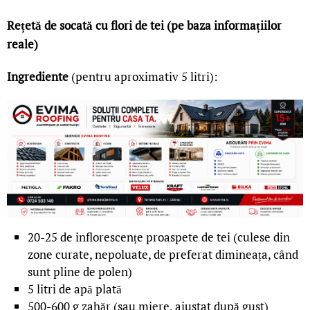
Rețetă de socată cu flori de tei (pe baza informațiilor
reale)
Ingrediente
(pentru aproximativ 5 litri):
20-25 de inflorescențe proaspete de tei (culese din
zone curate, nepoluate, de preferat dimineața, când
sunt pline de polen)
5 litri de apă plată
500-600 g zahăr (sau miere, ajustat după gust)