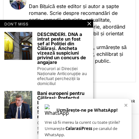
Dan Bițuică este editor și autor a șapte
romane. Scrie despre recomandări de
carte, remedii naturiste, actualitate,
DON'T MISS
cotidian politic, sport și istorie, abordând
subiectele într-un stil accesibil și orientat
DESCINDERI. DNA a
intrat peste un fost
spre informare.
șef al Poliției din
Prin activitatea sa editorială, urmărește să
Călărași. Ancheta
vizează suspiciuni
ofere cititorilor conținut clar, echilibrat și
privind un concurs de
relevant, adaptat interesului public.
angajare
Procurori ai Direcției
Naționale Anticorupție au
efectuat percheziții la
domiciliul
Bani europeni pentru
Călărași: Prefectul
TERMENI ȘI CONDIȚII
COOKIES
POLITICA DE ANULARE & RETUR
Laurențiu State anunță
×
PUBLICITATE ONLINE & TIPĂRITĂ
DESPRE NOI
CONTACT
colaborarea cu ADR
Urmărește-ne pe WhatsApp!
Sud-Muntenia pentru
ZIARUL ANUNȚUL CĂLĂRĂȘEAN
noi finanțări
Vrei să fii mereu la curent cu toate știrile?
Călărașul se pregătește
să intre pe harta
Urmarește
CalarasiPress
pe canalul de
finanțărilor europene, cu
WhatsApp.