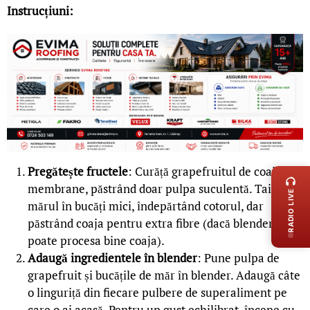
Instrucțiuni:
LIVE 
Pregătește fructele
: Curăță grapefruitul de coajă și
membrane, păstrând doar pulpa suculentă. Taie
RADIO LIVE
mărul în bucăți mici, îndepărtând cotorul, dar
păstrând coaja pentru extra fibre (dacă blenderul tău
poate procesa bine coaja).
Adaugă ingredientele în blender
: Pune pulpa de
grapefruit și bucățile de măr în blender. Adaugă câte
o linguriță din fiecare pulbere de superaliment pe
care o ai acasă. Pentru un gust echilibrat, începe cu