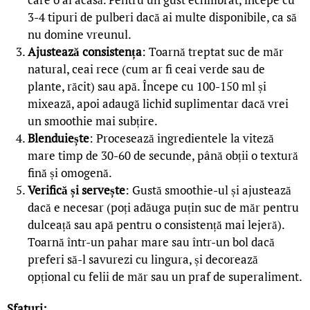
3-4 tipuri de pulberi dacă ai multe disponibile, ca să
nu domine vreunul.
Ajustează consistența
: Toarnă treptat suc de măr
natural, ceai rece (cum ar fi ceai verde sau de
plante, răcit) sau apă. Începe cu 100-150 ml și
mixează, apoi adaugă lichid suplimentar dacă vrei
un smoothie mai subțire.
Blenduiește
: Procesează ingredientele la viteză
mare timp de 30-60 de secunde, până obții o textură
fină și omogenă.
Verifică și servește
: Gustă smoothie-ul și ajustează
dacă e necesar (poți adăuga puțin suc de măr pentru
dulceață sau apă pentru o consistență mai lejeră).
Toarnă într-un pahar mare sau într-un bol dacă
preferi să-l savurezi cu lingura, și decorează
opțional cu felii de măr sau un praf de superaliment.
Sfaturi: