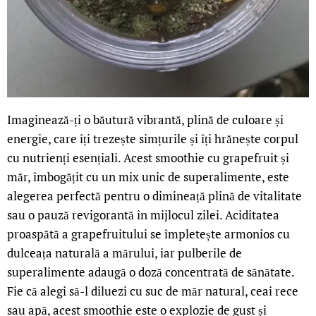
Imaginează-ți o băutură vibrantă, plină de culoare și
energie, care îți trezește simțurile și îți hrănește corpul
cu nutrienți esențiali. Acest smoothie cu grapefruit și
măr, îmbogățit cu un mix unic de superalimente, este
alegerea perfectă pentru o dimineață plină de vitalitate
sau o pauză revigorantă în mijlocul zilei. Aciditatea
proaspătă a grapefruitului se împletește armonios cu
dulceața naturală a mărului, iar pulberile de
superalimente adaugă o doză concentrată de sănătate.
Fie că alegi să-l diluezi cu suc de măr natural, ceai rece
sau apă, acest smoothie este o explozie de gust și