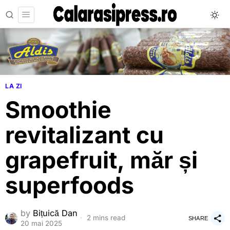
LA ZI
Smoothie
revitalizant cu
grapefruit, măr și
superfoods
by
Bițuică Dan
2 mins read
SHARE
20 mai 2025