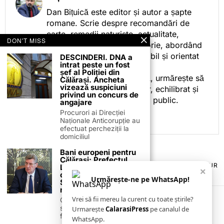
Dan Bițuică este editor și autor a șapte
romane. Scrie despre recomandări de
carte, remedii naturiste, actualitate,
DON'T MISS
cotidian politic, sport și istorie, abordând
subiectele într-un stil accesibil și orientat
DESCINDERI. DNA a
intrat peste un fost
spre informare.
șef al Poliției din
Prin activitatea sa editorială, urmărește să
Călărași. Ancheta
vizează suspiciuni
ofere cititorilor conținut clar, echilibrat și
privind un concurs de
relevant, adaptat interesului public.
angajare
Procurori ai Direcției
Naționale Anticorupție au
efectuat percheziții la
domiciliul
Bani europeni pentru
Călărași: Prefectul
TERMENI ȘI CONDIȚII
COOKIES
POLITICA DE ANULARE & RETUR
Laurențiu State anunță
×
PUBLICITATE ONLINE & TIPĂRITĂ
DESPRE NOI
CONTACT
colaborarea cu ADR
Urmărește-ne pe WhatsApp!
ZIARUL ANUNȚUL CĂLĂRĂȘEAN
Sud-Muntenia pentru
noi finanțări
Vrei să fii mereu la curent cu toate știrile?
Călărașul se pregătește
să intre pe harta
Urmarește
CalarasiPress
pe canalul de
finanțărilor europene, cu
WhatsApp.