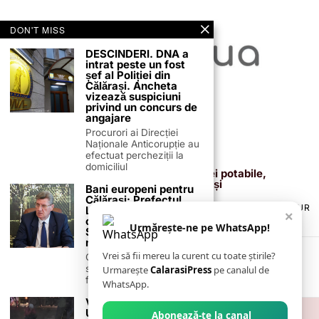
DON'T MISS
DESCINDERI. DNA a
intrat peste un fost
șef al Poliției din
Călărași. Ancheta
vizează suspiciuni
privind un concurs de
angajare
Procurori ai Direcției
Naționale Anticorupție au
efectuat percheziții la
19 ianuarie 2026
domiciliul
Avarie la rețeaua de apă: furnizarea apei potabile,
întreruptă temporar în municipiul Călărași
Bani europeni pentru
Călărași: Prefectul
TERMENI ȘI CONDIȚII
COOKIES
POLITICA DE ANULARE & RETUR
Laurențiu State anunță
×
PUBLICITATE ONLINE & TIPĂRITĂ
DESPRE NOI
CONTACT
colaborarea cu ADR
Urmărește-ne pe WhatsApp!
Sud-Muntenia pentru
ZIARUL ANUNȚUL CĂLĂRĂȘEAN
noi finanțări
Vrei să fii mereu la curent cu toate știrile?
Călărașul se pregătește
să intre pe harta
Urmarește
CalarasiPress
pe canalul de
finanțărilor europene, cu
WhatsApp.
VIDEO. Accident grav:
Un tânăr ce conducea
Abonează-te la canal