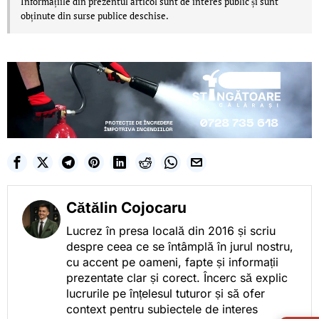
Informațiile din prezentul articol sunt de interes public și sunt
obținute din surse publice deschise.
Cătălin Cojocaru
Lucrez în presa locală din 2016 și scriu
despre ceea ce se întâmplă în jurul nostru,
cu accent pe oameni, fapte și informații
prezentate clar și corect. Încerc să explic
lucrurile pe înțelesul tuturor și să ofer
LIVE 
context pentru subiectele de interes