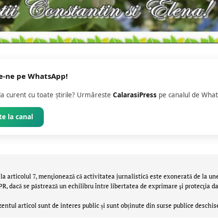
e-ne pe WhatsApp!
 la curent cu toate știrile? Urmăreste
CalarasiPress
pe canalul de What
e la canal
la articolul 7, menţionează că activitatea jurnalistică este exonerată de la un
 dacă se păstrează un echilibru între libertatea de exprimare şi protecţia da
zentul articol sunt de interes public și sunt obținute din surse publice deschis