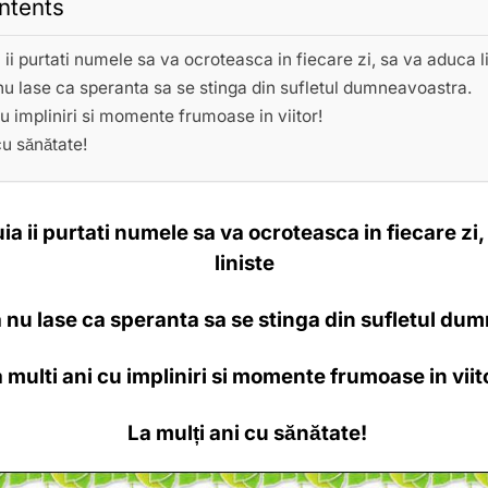
ntents
 ii purtati numele sa va ocroteasca in fiecare zi, sa va aduca l
 nu lase ca speranta sa se stinga din sufletul dumneavoastra.
cu impliniri si momente frumoase in viitor!
cu sănătate!
ia ii purtati numele sa va ocroteasca in fiecare zi
liniste
sa nu lase ca speranta sa se stinga din sufletul du
 multi ani cu impliniri si momente frumoase in viit
La mulți ani cu sănătate!