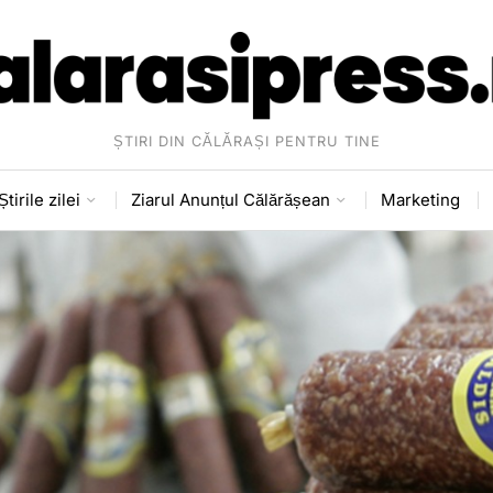
ȘTIRI DIN CĂLĂRAȘI PENTRU TINE
Știrile zilei
Ziarul Anunțul Călărășean
Marketing