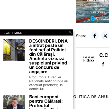
DON'T MISS
Share
DESCINDERI. DNA
a intrat peste un
fost șef al Poliției
din Călărași.
C.C
Ancheta vizează
suspiciuni privind
un concurs de
angajare
Procurori ai Direcției
Naționale Anticorupție au
efectuat percheziții la
domiciliul
Bani europeni
TERMENI ȘI CONDIȚII
COOKIES
POLITICA DE ANU
pentru Călărași:
Prefectul