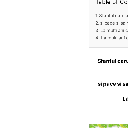
Table of Co
Sfantul caruia
si pace si sa
La multi ani 
La mulți ani 
Sfantul caru
si pace si 
La