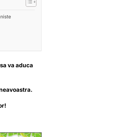
iniste
, sa va aduca
mneavoastra.
or!