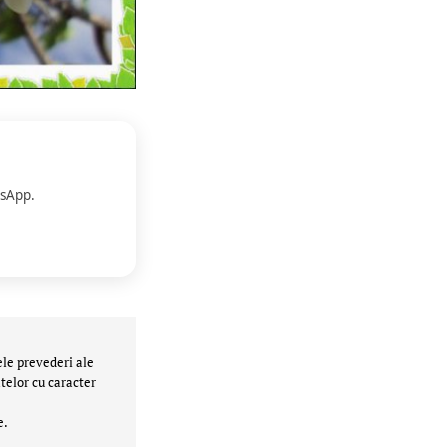
sApp.
ele prevederi ale
telor cu caracter
e.