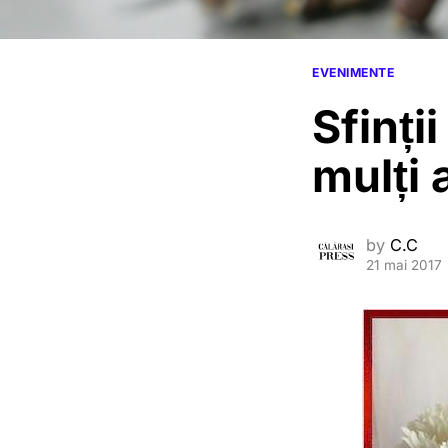
EVENIMENTE
Sfinți
mulți 
by
C.C
21 mai 2017