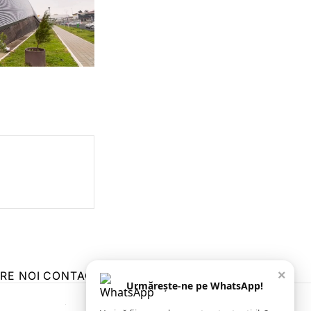
×
RE NOI
CONTACT
ZIARUL ANUNȚUL CĂLĂRĂȘEAN
Urmărește-ne pe WhatsApp!