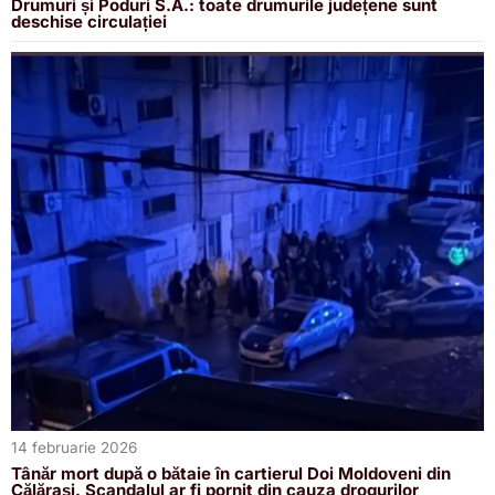
Drumuri și Poduri S.A.: toate drumurile județene sunt
deschise circulației
14 februarie 2026
Tânăr mort după o bătaie în cartierul Doi Moldoveni din
Călărași. Scandalul ar fi pornit din cauza drogurilor