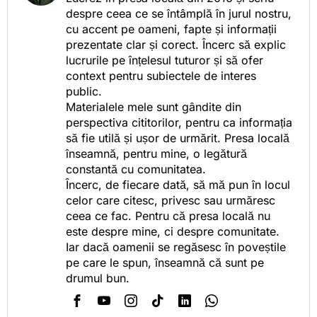
despre ceea ce se întâmplă în jurul nostru,
cu accent pe oameni, fapte și informații
prezentate clar și corect. Încerc să explic
lucrurile pe înțelesul tuturor și să ofer
context pentru subiectele de interes
public.
Materialele mele sunt gândite din
perspectiva cititorilor, pentru ca informația
să fie utilă și ușor de urmărit. Presa locală
înseamnă, pentru mine, o legătură
constantă cu comunitatea.
Încerc, de fiecare dată, să mă pun în locul
celor care citesc, privesc sau urmăresc
ceea ce fac. Pentru că presa locală nu
este despre mine, ci despre comunitate.
Iar dacă oamenii se regăsesc în poveștile
pe care le spun, înseamnă că sunt pe
drumul bun.