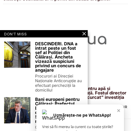
DON'T MISS
DESCINDERI. DNA a
intrat peste un fost
șef al Poliției din
Călărași. Ancheta
vizează suspiciuni
privind un concurs de
angajare
Procurori ai Direcției
Naționale Anticorupție au
13 februarie 2026
efectuat percheziții la
Proiectul de 400 de milioane de euro pentru apă și
domiciliul
canalizare, confirmat definitiv de instanță. Fostul director
reacționează după acuzațiile că ar fi „încurcat” investiția
Bani europeni pentru
Călărași: Prefectul
TERMENI ȘI CONDIȚII
COOKIES
POLITICA DE ANULARE & RETUR
Laurențiu State anunță
×
PUBLICITATE ONLINE & TIPĂRITĂ
DESPRE NOI
CONTACT
colaborarea cu ADR
Urmărește-ne pe WhatsApp!
ZIARUL ANUNȚUL CĂLĂRĂȘEAN
Sud-Muntenia pentru
noi finanțări
Vrei să fii mereu la curent cu toate știrile?
Călărașul se pregătește