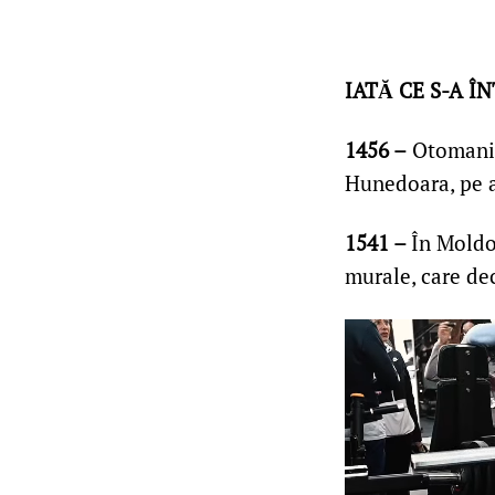
IATĂ CE S-A Î
1456 –
Otomanii
Hunedoara, pe a
1541 –
În Moldo
murale, care dec