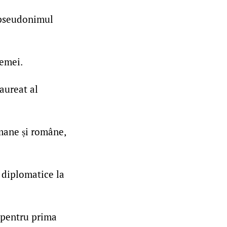
 pseudonimul
femei.
aureat al
mane și române,
 diplomatice la
 pentru prima