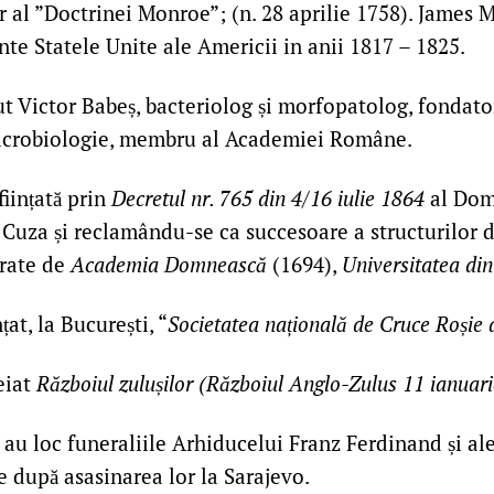
 al ”Doctrinei Monroe”; (n. 28 aprilie 1758). James M
nte Statele Unite ale Americii in anii 1817 – 1825.
t Victor Babeș, bacteriolog și morfopatolog, fondator
icrobiologie, membru al Academiei Române.
iințată prin
Decretul nr. 765 din 4/16 iulie 1864
al Dom
Cuza și reclamându-se ca succesoare a structurilor 
urate de
Academia Domnească
(1694),
Universitatea din
țat, la București, “
Societatea națională de Cruce Roșie
eiat
Războiul zulușilor (Războiul Anglo-Zulus 11 ianuarie
au loc funeraliile Arhiducelui Franz Ferdinand și ale 
ile după asasinarea lor la Sarajevo.