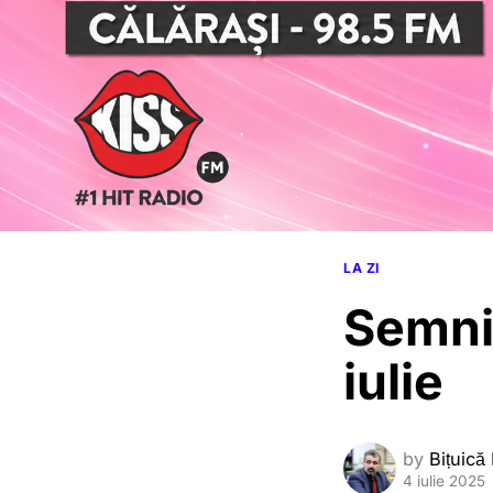
LA ZI
Semnif
iulie
by
Bițuică
4 iulie 2025