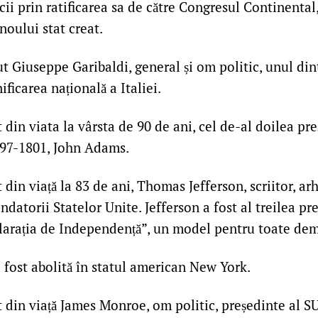
ii prin ratificarea sa de către Congresul Continental
noului stat creat.
t Giuseppe Garibaldi, general și om politic, unul din
ificarea națională a Italiei.
 din viata la vârsta de 90 de ani, cel de-al doilea pre
1797-1801, John Adams.
 din viață la 83 de ani, Thomas Jefferson, scriitor, arh
ondatorii Statelor Unite. Jefferson a fost al treilea pr
larația de Independență”, un model pentru toate demo
 fost abolită în statul american New York.
 din viață James Monroe, om politic, președinte al SU