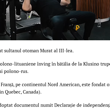
t sultanul otoman Murat al III-lea.
olono-lituaniene înving în bătălia de la Klusino trupe
ui polono-rus.
Franță, pe continentul Nord American, este fondat o
 in Quebec, Canada).
doptat documentul numit Declarație de independență