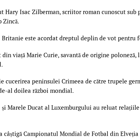
ut Hary Isac Zilberman, scriitor roman cunoscut sub
b Zincă.
Britanie este acordat dreptul deplin de vot pentru 
 din viață Marie Curie, savantă de origine poloneză, l
.
e cucerirea peninsulei Crimeea de către trupele ger
de-al doilea război mondial.
i Marele Ducat al Luxemburgului au reluat relațiile
 câștigă Campionatul Mondial de Fotbal din Elveția