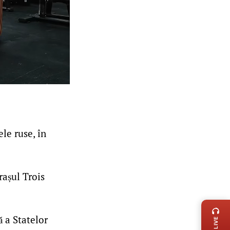
le ruse, în
rașul Trois
LIVE 
 a Statelor