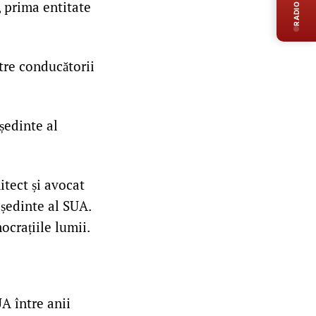
RADIO LIVE
, prima entitate
tre conducătorii
ședinte al
itect și avocat
eședinte al SUA.
crațiile lumii.
A între anii