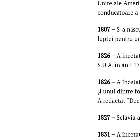
Unite ale Americ
conducătoare a 
1807 –
S-a născu
luptei pentru un
1826 –
A încetat
S.U.A. în anii 
1826 –
A încetat
şi unul dintre f
A redactat “Dec
1827 –
Sclavia a
1831 –
A încetat