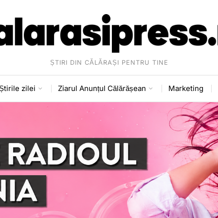
ȘTIRI DIN CĂLĂRAȘI PENTRU TINE
Știrile zilei
Ziarul Anunțul Călărășean
Marketing