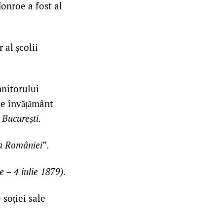
onroe a fost al
 al școlii
nitorului
de învățământ
 București.
 a României
”.
 – 4 iulie 1879).
soției sale