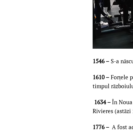
1546 –
S-a născu
1610 –
Forțele p
timpul războiul
1634 –
În Noua 
Rivieres (astăzi
1776 –
A fost a