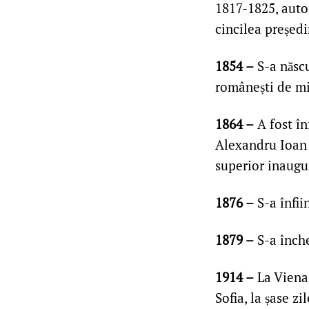
1817-1825, autor
cincilea președi
1854 –
S-a născu
românești de m
1864 –
A fost înf
Alexandru Ioan 
superior inaug
1876 –
S-a înfiin
1879 –
S-a înch
1914 –
La Viena 
Sofia, la șase z