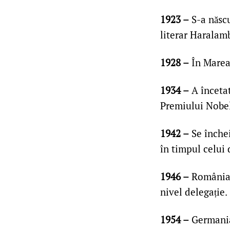
1923 –
S-a născ
literar Haralam
1928 –
În Marea 
1934 –
A încetat
Premiului Nobel
1942 –
Se închei
în timpul celui 
1946 –
România ș
nivel delegație.
1954 –
Germania