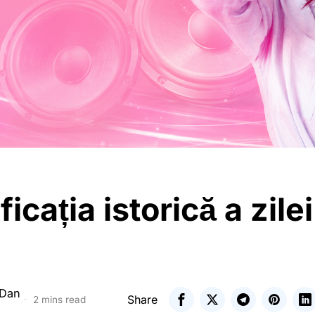
icația istorică a zile
 Dan
Share
2 mins read