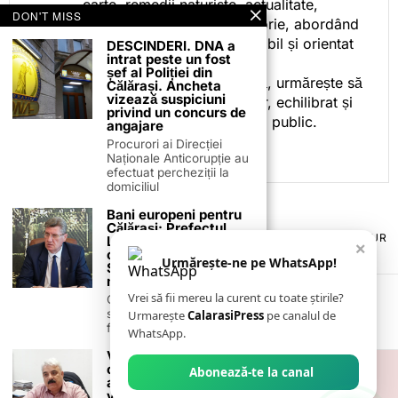
carte, remedii naturiste, actualitate,
DON'T MISS
cotidian politic, sport și istorie, abordând
subiectele într-un stil accesibil și orientat
DESCINDERI. DNA a
intrat peste un fost
spre informare.
șef al Poliției din
Prin activitatea sa editorială, urmărește să
Călărași. Ancheta
vizează suspiciuni
ofere cititorilor conținut clar, echilibrat și
privind un concurs de
relevant, adaptat interesului public.
angajare
Procurori ai Direcției
Naționale Anticorupție au
efectuat percheziții la
domiciliul
Bani europeni pentru
Călărași: Prefectul
TERMENI ȘI CONDIȚII
COOKIES
POLITICA DE ANULARE & RETUR
Laurențiu State anunță
×
PUBLICITATE ONLINE & TIPĂRITĂ
DESPRE NOI
CONTACT
colaborarea cu ADR
Urmărește-ne pe WhatsApp!
Sud-Muntenia pentru
ZIARUL ANUNȚUL CĂLĂRĂȘEAN
noi finanțări
Vrei să fii mereu la curent cu toate știrile?
Călărașul se pregătește
să intre pe harta
Urmarește
CalarasiPress
pe canalul de
finanțărilor europene, cu
WhatsApp.
Virgil Dumbravă
critică dur actuala
Abonează-te la canal
administrație. Să fie
vorba de