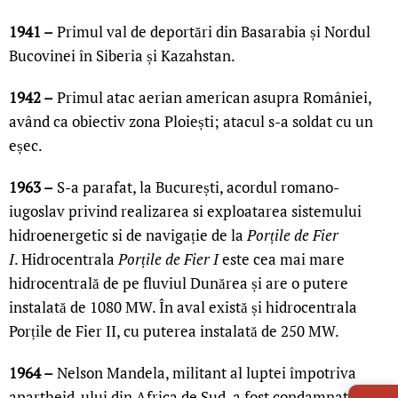
1941 –
Primul val de deportări din Basarabia și Nordul
Bucovinei în Siberia și Kazahstan.
1942 –
Primul atac aerian american asupra României,
având ca obiectiv zona Ploiești; atacul s-a soldat cu un
eșec.
1963 –
S-a parafat, la București, acordul romano-
iugoslav privind realizarea si exploatarea sistemului
hidroenergetic si de navigație de la
Porțile de Fier
I
. Hidrocentrala
Porțile de Fier I
este cea mai mare
hidrocentrală de pe fluviul Dunărea și are o putere
instalată de 1080 MW. În aval există și hidrocentrala
Porțile de Fier II, cu puterea instalată de 250 MW.
LIVE 
1964 –
Nelson Mandela, militant al luptei împotriva
apartheid-ului din Africa de Sud, a fost condamnat la