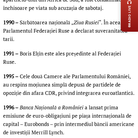
închisoare pe viata sub acuzația de sabotaj.
RADIO LIVE
1990 –
Sărbătoarea națională „
Ziua Rusiei
“. În aceasta zi
Parlamentul Federației Ruse a declarat suveranitatea
tarii.
1991 –
Boris Elțîn este ales președinte al Federației
Ruse.
1995 –
Cele două Camere ale Parlamentului României,
au respins moțiunea simplă depusă de partidele de
opoziție din afara CDR, privind integrarea euroatlantică.
1996 –
Banca Națională a României
a lansat prima
emisiune de euro-obligațiuni pe piața internațională de
capital – Eurobonds – prin intermediul băncii americane
de investiții Merrill Lynch.