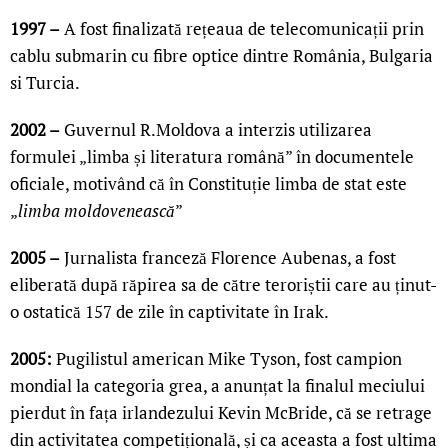
1997 –
A fost finalizată rețeaua de telecomunicații prin
cablu submarin cu fibre optice dintre România, Bulgaria
si Turcia.
2002 –
Guvernul R.Moldova a interzis utilizarea
formulei „limba și literatura română” în documentele
oficiale, motivând că în Constituție limba de stat este
„
limba moldovenească
”
2005 –
Jurnalista franceză Florence Aubenas, a fost
eliberată după răpirea sa de către teroriștii care au ținut-
o ostatică 157 de zile în captivitate în Irak.
2005:
Pugilistul american Mike Tyson, fost campion
mondial la categoria grea, a anunțat la finalul meciului
pierdut în fața irlandezului Kevin McBride, că se retrage
din activitatea competițională, și ca aceasta a fost ultima