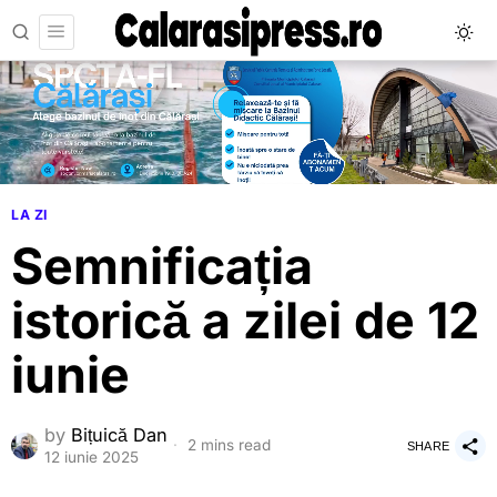
LA ZI
Semnificația
istorică a zilei de 12
iunie
by
Bițuică Dan
2 mins read
SHARE
12 iunie 2025