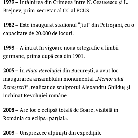
1979 –
Întâlnirea din Crimeea între N. Ceaușescu și L.
Brejnev, prim-secretar al CC al PCUS.
1982 –
Este inaugurat stadionul “Jiul” din Petroșani, cu o
capacitate de 20.000 de locuri.
1998 –
A intrat în vigoare noua ortografie a limbii
germane, prima după cea din 1901.
2005 –
În
Piața Revoluției
din București, a avut loc
inaugurarea ansamblului monumental „
Memorialul
Renașterii
”, realizat de sculptorul Alexandru Ghilduş și
închinat Revoluției române.
2008 –
Are loc o eclipsă totală de Soare, vizibilă în
România ca eclipsă parțială.
2008 –
Unsprezece alpiniști din expedițiile