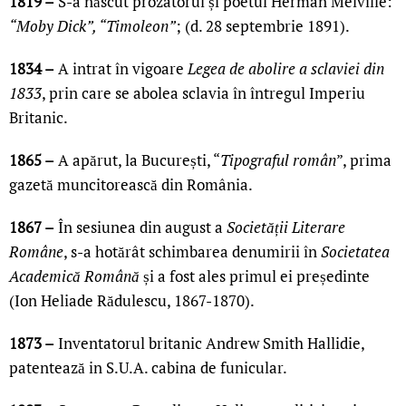
1819 –
S-a născut prozatorul și poetul Herman Melville:
“Moby Dick”, “Timoleon”
; (d. 28 septembrie 1891).
1834 –
A intrat în vigoare
Legea de abolire a sclaviei din
1833
, prin care se abolea sclavia în întregul Imperiu
Britanic.
1865 –
A apărut, la București, “
Tipograful român
”, prima
gazetă muncitorească din România.
1867 –
În sesiunea din august a
Societății Literare
Române
, s-a hotărât schimbarea denumirii în
Societatea
Academică Română
și a fost ales primul ei președinte
(Ion Heliade Rădulescu, 1867-1870).
1873 –
Inventatorul britanic Andrew Smith Hallidie,
patentează in S.U.A. cabina de funicular.