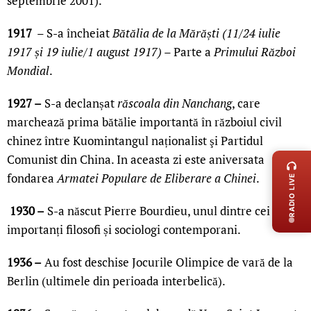
septembrie 2001).
1917
– S-a încheiat
Bătălia de la Mărăști (11/24 iulie
1917 și 19 iulie/1 august 1917)
– Parte a
Primului Război
Mondial
.
1927 –
S-a declanșat
răscoala din Nanchang
, care
marchează prima bătălie importantă în războiul civil
chinez între Kuomintangul naționalist şi Partidul
LIVE 
Comunist din China. In aceasta zi este aniversata
fondarea
Armatei Populare de Eliberare a Chinei
.
RADIO LIVE
1930 –
S-a născut Pierre Bourdieu, unul dintre cei mai
importanți filosofi și sociologi contemporani.
1936 –
Au fost deschise Jocurile Olimpice de vară de la
Berlin (ultimele din perioada interbelică).