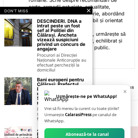
carte, remedii naturiste, actualitate,
DON'T MISS
cotidian politic, sport și istorie, abordând
subiectele într-un stil accesibil și orientat
DESCINDERI. DNA a
intrat peste un fost
spre informare.
șef al Poliției din
Prin activitatea sa editorială, urmărește să
Călărași. Ancheta
vizează suspiciuni
ofere cititorilor conținut clar, echilibrat și
privind un concurs de
relevant, adaptat interesului public.
angajare
Procurori ai Direcției
Naționale Anticorupție au
efectuat percheziții la
domiciliul
Bani europeni pentru
Călărași: Prefectul
TERMENI ȘI CONDIȚII
COOKIES
POLITICA DE ANULARE & RETUR
Laurențiu State anunță
×
PUBLICITATE ONLINE & TIPĂRITĂ
DESPRE NOI
CONTACT
colaborarea cu ADR
Urmărește-ne pe WhatsApp!
ZIARUL ANUNȚUL CĂLĂRĂȘEAN
Sud-Muntenia pentru
noi finanțări
Vrei să fii mereu la curent cu toate știrile?
Călărașul se pregătește
să intre pe harta
Urmarește
CalarasiPress
pe canalul de
finanțărilor europene, cu
WhatsApp.
„Simfonii de
primăvară” la Călărași.
Abonează-te la canal
Start la Târgul de