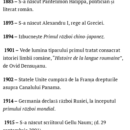
1883 –
S-a născut Pantelimon Halippa, politician și
literat român.
1893 –
S-a născut Alexandru I, rege al Greciei.
1894 –
Izbucnește
Primul război chino-japonez
.
1901 –
Vede lumina tiparului primul tratat consacrat
istoriei limbii române, “
Histoire de la langue roumaine
”,
de Ovid Densuşanu.
1902 –
Statele Unite cumpără de la Franța drepturile
asupra Canalului Panama.
1914 –
Germania declară război Rusiei, la începutul
primului război mondial
.
1915 –
S-a născut scriitorul Gellu Naum; (d. 29