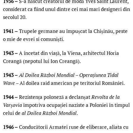
1936 –
S-a născut creatorul de modă Yves Saint Laurent,
considerat ca fiind unul dintre cei mai mari designeri din
secolul 20.
1941 –
Trupele germane au împușcat la Chișinău, peste
o mie de evrei si comuniști.
1943 –
A încetat din viață, la Viena, arhitectul Horia
Creangă (nepotul lui Ion Creangă).
1943 –
Al Doilea Război Mondial – Operațiunea Tidal
Wave –
Al doilea raid american pe teritoriul României.
1944 –
Rezistența poloneză a declanșat
Revolta de la
Varșovia
împotriva ocupației naziste a Poloniei în timpul
celui de
al Doilea Război Mondial
.
1946 –
Conducătorii Armatei ruse de eliberare, aliata cu