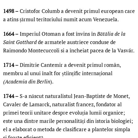
1498 –
Cristofor Columb a devenit primul european care
a atins țărmul teritoriului numit acum Venezuela.
1664 –
Imperiul Otoman a fost învins în
Bătălia de la
Saint Gotthard
de armatele austriece conduse de
Raimondo Montecuccoli si a încheiat pacea de la Vasvár.
1714 –
Dimitrie Cantemir a devenit primul român,
membru al unui înalt for științific internațional
(Academia din Berlin
).
1744 –
S-a născut naturalistul Jean-Baptiste de Monet,
Cavaler de Lamarck, naturalist francez, fondator al
primei teorii unitare despre evoluția lumii organice;
este una dintre marile personalități din istoria biologiei;
el a elaborat o metoda de clasificare a plantelor simpla
si foarte eficientă.