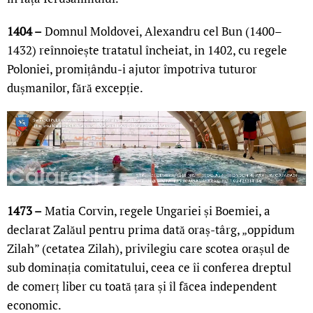
1404 –
Domnul Moldovei, Alexandru cel Bun (1400–
1432) reînnoiește tratatul încheiat, in 1402, cu regele
Poloniei, promițându-i ajutor împotriva tuturor
dușmanilor, fără excepție.
1473 –
Matia Corvin, regele Ungariei și Boemiei, a
declarat Zalăul pentru prima dată oraș-târg, „oppidum
Zilah” (cetatea Zilah), privilegiu care scotea orașul de
sub dominația comitatului, ceea ce îi conferea dreptul
de comerț liber cu toată țara și îl făcea independent
economic.