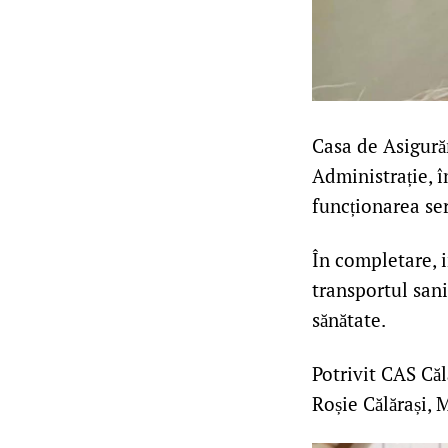
Casa de Asigurăr
Administrație, î
funcționarea ser
În completare, i
transportul sani
sănătate.
Potrivit CAS Căl
Roșie Călărași,