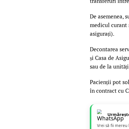
transferuri într
De asemenea, s
medicul curant s
asigurați).
Decontarea servi
și Casa de Asigu
sau de la unităț
Pacienții pot so
în contract cu 
Urmăreșt
Vrei să fii mereu