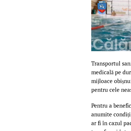
Transportul sani
medicală pe dur
mijloace obișnui
pentru cele nea
Pentru a benefic
anumite condiții
ar fi în cazul p