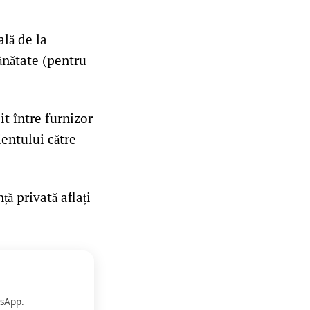
lă de la
ănătate (pentru
it între furnizor
entului către
ță privată aflați
sApp.