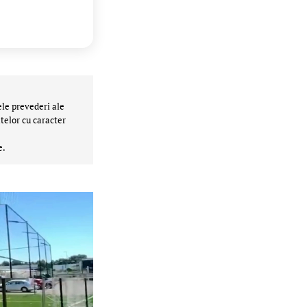
ele prevederi ale
telor cu caracter
e.