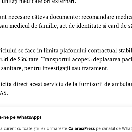
e unități medicale ori externări.
unt necesare câteva documente: recomandare medica
au medicul de familie, act de identitate și card de s
ciului se face în limita plafonului contractual stabil
rări de Sănătate. Transportul acoperă deplasarea paci
i sanitare, pentru investigații sau tratament.
licita direct acest serviciu de la furnizorii de ambulan
CAS.
e-ne pe WhatsApp!
 la curent cu toate știrile? Urmăreste
CalarasiPress
pe canalul de What