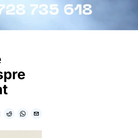
e
spre
at