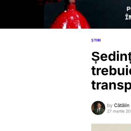
ȘTIRI
Ședinț
trebui
transp
by
Cătălin
27 martie 2