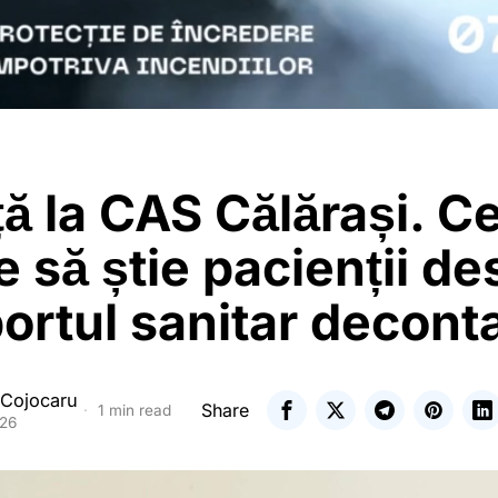
ă la CAS Călărași. C
e să știe pacienții de
ortul sanitar decont
 Cojocaru
Share
1 min read
026