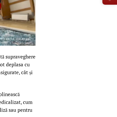
sită supraveghere
pot deplasa cu
sigurate, cât și
eplinească
medicalizat, cum
aliză sau pentru