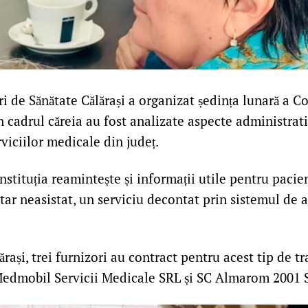
i de Sănătate Călărași a organizat ședința lunară a Co
n cadrul căreia au fost analizate aspecte administrati
viciilor medicale din județ.
nstituția reamintește și informații utile pentru pacie
tar neasistat, un serviciu decontat prin sistemul de a
ărași, trei furnizori au contract pentru acest tip de t
 Medmobil Servicii Medicale SRL și SC Almarom 2001 