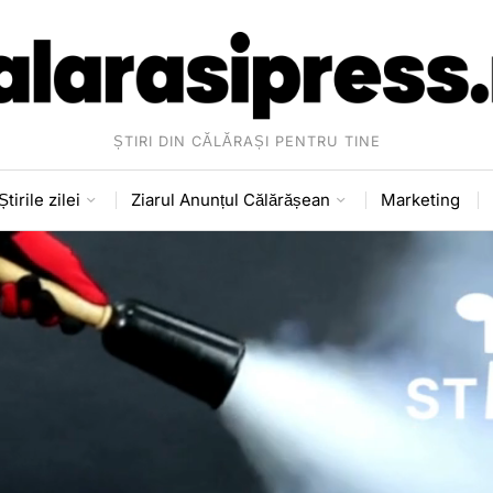
ȘTIRI DIN CĂLĂRAȘI PENTRU TINE
Știrile zilei
Ziarul Anunțul Călărășean
Marketing