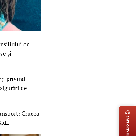
nsiliului de
ve și
nți privind
sigurări de
LIVE 
ransport: Crucea
RADIO LIVE
SRL.