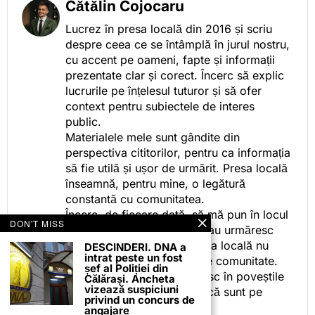
Cătălin Cojocaru
Lucrez în presa locală din 2016 și scriu
despre ceea ce se întâmplă în jurul nostru,
cu accent pe oameni, fapte și informații
prezentate clar și corect. Încerc să explic
lucrurile pe înțelesul tuturor și să ofer
context pentru subiectele de interes
public.
Materialele mele sunt gândite din
perspectiva cititorilor, pentru ca informația
să fie utilă și ușor de urmărit. Presa locală
înseamnă, pentru mine, o legătură
constantă cu comunitatea.
Încerc, de fiecare dată, să mă pun în locul
DON'T MISS
celor care citesc, privesc sau urmăresc
ceea ce fac. Pentru că presa locală nu
DESCINDERI. DNA a
intrat peste un fost
este despre mine, ci despre comunitate.
șef al Poliției din
Iar dacă oamenii se regăsesc în poveștile
Călărași. Ancheta
vizează suspiciuni
pe care le spun, înseamnă că sunt pe
privind un concurs de
drumul bun.
angajare