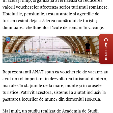
În același timp, organizația avertizează că reducerea
valorii voucherelor afectează serios turismul românesc.
Hotelurile, pensiunile, restaurantele și agențiile de
turism resimt deja scăderea numărului de turiști și
diminuarea cheltuielilor făcute de români în vacanțe.
LIVE 
RADIO LIVE
Reprezentanții ANAT spun că voucherele de vacanță au
avut un rol important în dezvoltarea turismului intern,
mai ales în stațiunile de la mare, munte și în orașele
turistice. Potrivit acestora, sistemul a ajutat inclusiv la
păstrarea locurilor de muncă din domeniul HoReCa.
Mai mult, un studiu realizat de Academia de Studii