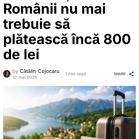
Românii nu mai
trebuie să
plătească încă 800
de lei
by
Cătălin Cojocaru
1 min read
SHARE
10 mai 2026