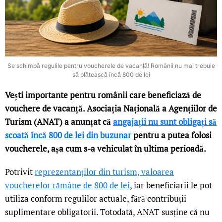
Se schimbă regulile pentru voucherele de vacanță! Românii nu mai trebuie
să plătească încă 800 de lei
Vești importante pentru românii care beneficiază de
vouchere de vacanță. Asociația Națională a Agențiilor de
Turism (ANAT) a anunțat că
angajații nu sunt obligați să
scoată încă 800 de lei din buzunar
pentru a putea folosi
voucherele, așa cum s-a vehiculat în ultima perioadă.
Potrivit
reprezentanților din turism, valoarea
voucherelor rămâne de 800 de lei
, iar beneficiarii le pot
utiliza conform regulilor actuale, fără contribuții
suplimentare obligatorii. Totodată, ANAT susține că nu