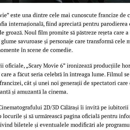
vie” este una dintre cele mai cunoscute francize de
ia internațională, fiind apreciată pentru parodierea
e groază. Noul film promite să păstreze rețeta care a
e, glume savuroase și personaje care transformă cele 
momente în scene de comedie.
rii oficiale, „Scary Movie 6” ironizează producțiile h
are a făcut seria celebră în întreaga lume. Filmul se
 francizei, cât și unei noi generații de spectatori care
xantă și amuzantă la cinema.
inematografului 2D/3D Călărași îi invită pe iubitorii d
 locurile și să urmărească pagina oficială pentru info
vind biletele și eventualele modificări ale programu