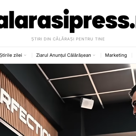
ȘTIRI DIN CĂLĂRAȘI PENTRU TINE
Știrile zilei
Ziarul Anunțul Călărășean
Marketing