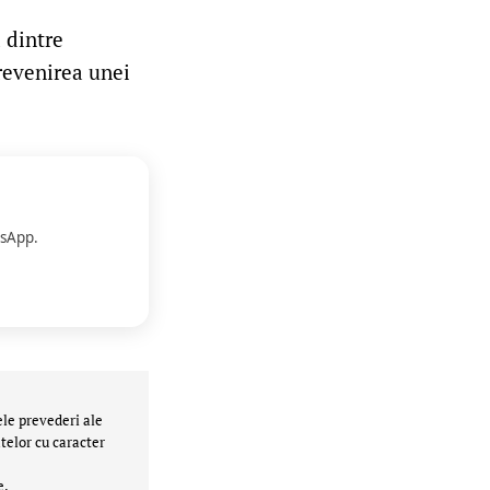
 dintre
revenirea unei
sApp.
ele prevederi ale
telor cu caracter
e.