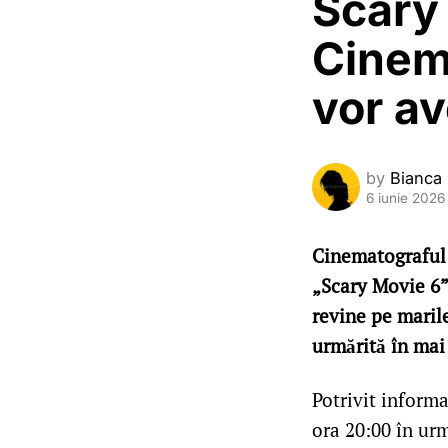
Scary 
Cinem
vor av
by
Bianca
6 iunie 2026
Cinematograful 
„Scary Movie 6”
revine pe maril
urmărită în mai 
Potrivit informa
ora 20:00 în urm