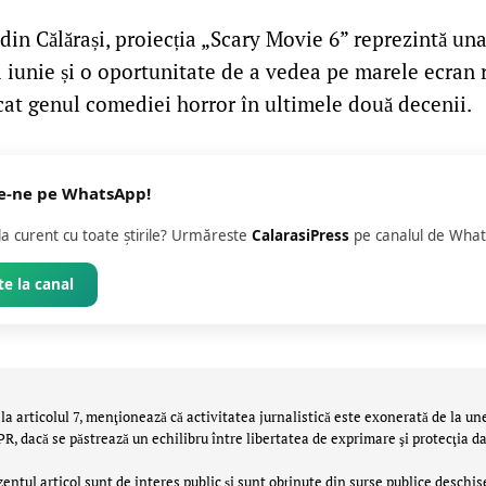
din Călărași, proiecția „Scary Movie 6” reprezintă una
i iunie și o oportunitate de a vedea pe marele ecran 
rcat genul comediei horror în ultimele două decenii.
e-ne pe WhatsApp!
 la curent cu toate știrile? Urmăreste
CalarasiPress
pe canalul de What
e la canal
la articolul 7, menţionează că activitatea jurnalistică este exonerată de la un
 dacă se păstrează un echilibru între libertatea de exprimare şi protecţia da
zentul articol sunt de interes public și sunt obținute din surse publice deschis