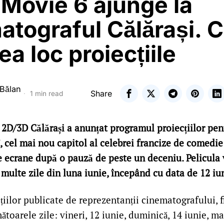
Movie 6 ajunge la
atograful Călărași. 
ea loc proiecțiile
 Bălan
Share
1 min read
2D/3D Călărași a anunțat programul proiecțiilor pen
, cel mai nou capitol al celebrei francize de comedie
e ecrane după o pauză de peste un deceniu. Pelicula 
multe zile din luna iunie, începând cu data de 12 iu
țiilor publicate de reprezentanții cinematografului, f
ătoarele zile: vineri, 12 iunie, duminică, 14 iunie, mar