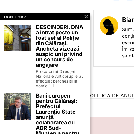
DON'T MISS
Bia
DESCINDERI. DNA
Sunt 
a intrat peste un
conți
fost șef al Poliției
eveni
din Călărași.
Ancheta vizează
Îmi c
suspiciuni privind
să of
un concurs de
angajare
Procurori ai Direcției
Naționale Anticorupție au
efectuat percheziții la
domiciliul
Bani europeni
TERMENI ȘI CONDIȚII
COOKIES
POLITICA DE ANU
pentru Călărași:
Prefectul
Laurențiu State
anunță
colaborarea cu
ADR Sud-
Muntenia pentru