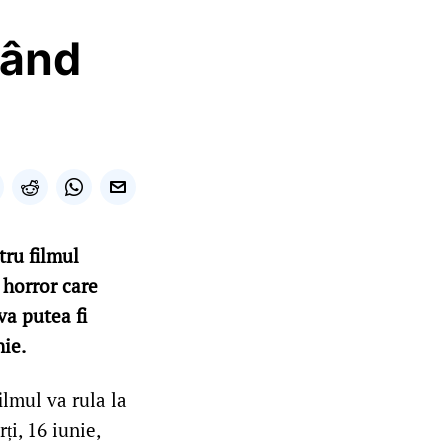
Când
tru filmul
 horror care
va putea fi
nie.
ilmul va rula la
ți, 16 iunie,