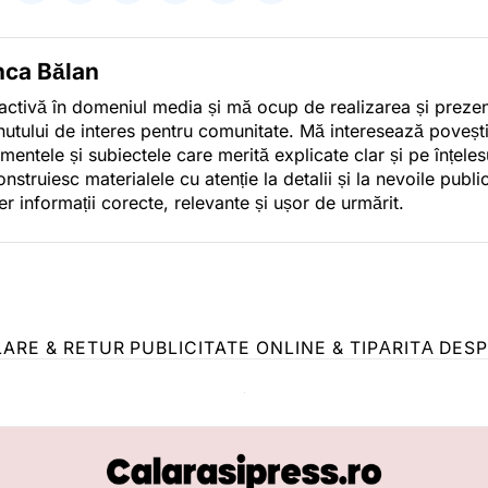
nca Bălan
activă în domeniul media și mă ocup de realizarea și preze
nutului de interes pentru comunitate. Mă interesează poveșt
mentele și subiectele care merită explicate clar și pe înțelesu
onstruiesc materialele cu atenție la detalii și la nevoile publi
er informații corecte, relevante și ușor de urmărit.
LARE & RETUR
PUBLICITATE ONLINE & TIPĂRITĂ
DESP