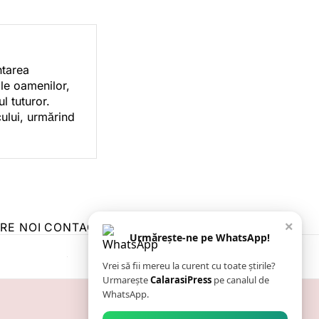
ntarea
ile oamenilor,
l tuturor.
cului, urmărind
×
RE NOI
CONTACT
ZIARUL ANUNȚUL CĂLĂRĂȘEAN
Urmărește-ne pe WhatsApp!
Vrei să fii mereu la curent cu toate știrile?
Urmarește
CalarasiPress
pe canalul de
WhatsApp.