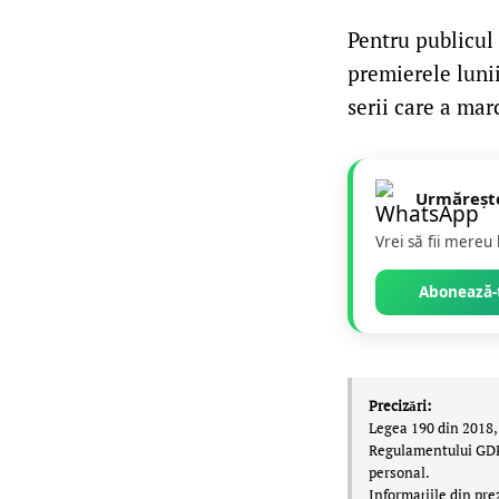
Pentru publicul 
premierele luni
serii care a ma
Urmăreșt
Vrei să fii mereu
Abonează-t
Precizări:
Legea 190 din 2018, 
Regulamentului GDPR,
personal.
Informațiile din pre