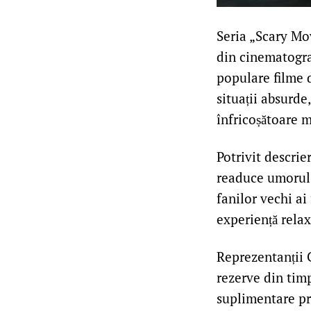
Seria „Scary Mo
din cinematograf
populare filme d
situații absurd
înfricoșătoare 
Potrivit descrie
readuce umorul c
fanilor vechi ai
experiență rela
Reprezentanții C
rezerve din timp
suplimentare pri