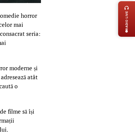
RADIO LIVE
 comedie horror
 celor mai
 consacrat seria:
mai
orror moderne și
 adresează atât
 caută o
e filme să își
rmații
lui.