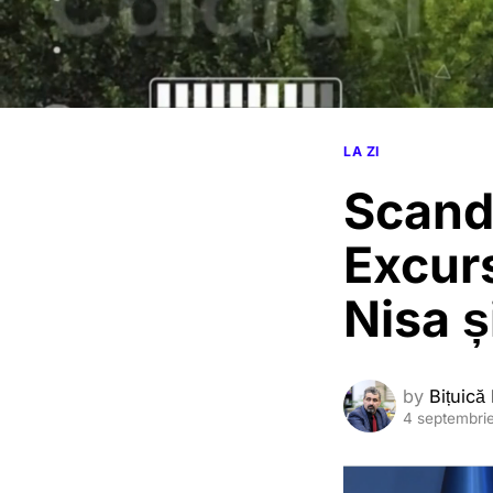
LA ZI
Scand
Excurs
Nisa ș
by
Bițuică
4 septembri