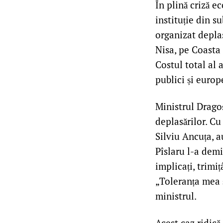
În plină criză 
instituție din s
organizat deplas
Nisa, pe Coasta 
Costul total al
publici și europe
Ministrul Dragoș
deplasărilor. Cu
Silviu Ancuța, a
Pîslaru l-a demi
implicați, trimi
„Toleranța mea ș
ministrul.
Acest caz ridică