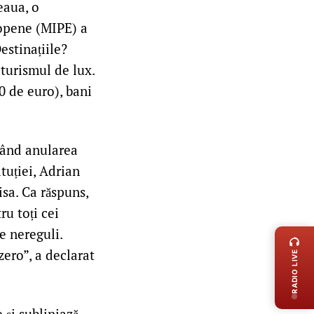
eaua, o
ropene (MIPE) a
estinațiile?
 turismul de lux.
0 de euro), bani
erând anularea
ituției, Adrian
isa. Ca răspuns,
ru toți cei
LIVE 
e nereguli.
zero”, a declarat
RADIO LIVE
 și subliniază