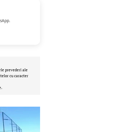
sApp.
ele prevederi ale
telor cu caracter
e.