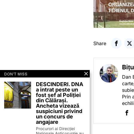
Share
Biț
DON'T MISS
Dan B
carte
DESCINDERI. DNA
a intrat peste un
subie
fost șef al Poliției
Prin 
din Călărași.
echil
Ancheta vizează
suspiciuni privind
un concurs de
angajare
Procurori ai Direcției
Naționale Anticorupție au