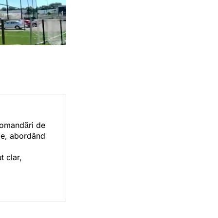
ecomandări de
orie, abordând
t clar,