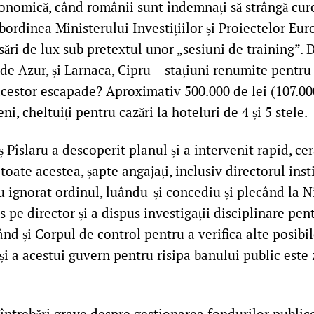
economică, când românii sunt îndemnați să strângă cur
ubordinea Ministerului Investițiilor și Proiectelor Eu
ări de lux sub pretextul unor „sesiuni de training”. D
de Azur, și Larnaca, Cipru – stațiuni renumite pentru
 acestor escapade? Aproximativ 500.000 de lei (107.00
ni, cheltuiți pentru cazări la hoteluri de 4 și 5 stele.
 Pîslaru a descoperit planul și a intervenit rapid, c
 toate acestea, șapte angajați, inclusiv directorul inst
u ignorat ordinul, luându-și concediu și plecând la N
s pe director și a dispus investigații disciplinare pent
țând și Corpul de control pentru a verifica alte posibil
i a acestui guvern pentru risipa banului public este 
 întrebări grave despre gestionarea fondurilor publice