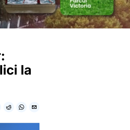
:
ici la