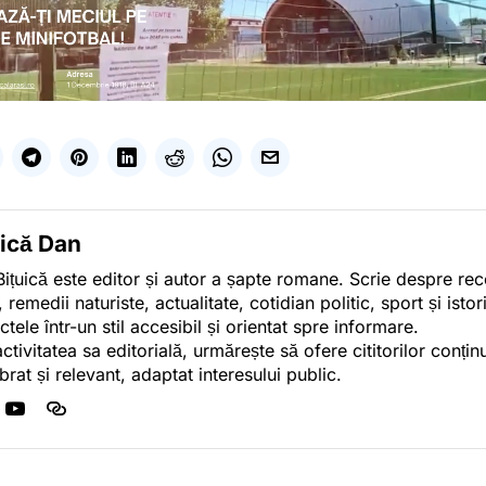
uică Dan
ițuică este editor și autor a șapte romane. Scrie despre r
, remedii naturiste, actualitate, cotidian politic, sport și ist
ctele într-un stil accesibil și orientat spre informare.
activitatea sa editorială, urmărește să ofere cititorilor conținu
ibrat și relevant, adaptat interesului public.