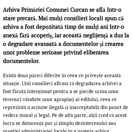
Arhiva Primăriei Comunei Curcan se află într-o
stare precară. Mai mulți consilieri locali spun că
arhiva a fost depozitată timp de mulți ani într-o
anexă fără acoperiș, iar această neglijență a dus la
o degradare avansată a documentelor și crearea
unor probleme serioase privind eliberarea
documentelor.
Există două păreri diferite în ceea ce privește această
situație. Unii consilieri afirmă că degradarea arhivei a
fost făcută intenționat pentru a se pierde urma unor
terenuri vândute unor apropiați ai edilului, ceea ce
reprezintă o acțiune ilegală și inacceptabilă din punct de
vedere moral și legal. Pe de altă parte, alții cred că acest
lucru se datorează pur și simplu dezinteresului sau
prostiei administrației locale în a proteja arhiva.