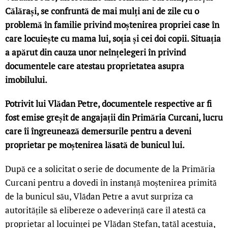
Călărași, se confruntă de mai mulți ani de zile cu o
problemă în familie privind moștenirea propriei case în
care locuiește cu mama lui, soția și cei doi copii. Situația
a apărut din cauza unor neînțelegeri în privind
documentele care atestau proprietatea asupra
imobilului.
Potrivit lui Vlădan Petre, documentele respective ar fi
fost emise greșit de angajații din Primăria Curcani, lucru
care îi îngreunează demersurile pentru a deveni
proprietar pe moștenirea lăsată de bunicul lui.
După ce a solicitat o serie de documente de la Primăria
Curcani pentru a dovedi în instanță moștenirea primită
de la bunicul său, Vlădan Petre a avut surpriza ca
autoritățile să elibereze o adeverință care îl atestă ca
proprietar al locuinței pe Vlădan Ștefan, tatăl acestuia,