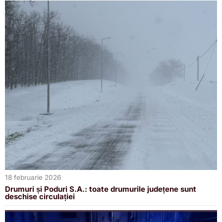
18 februarie 2026
Drumuri și Poduri S.A.: toate drumurile județene sunt
deschise circulației