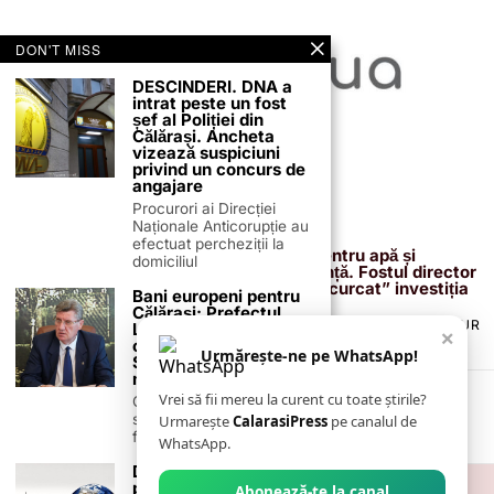
DON'T MISS
DESCINDERI. DNA a
intrat peste un fost
șef al Poliției din
Călărași. Ancheta
vizează suspiciuni
privind un concurs de
angajare
Procurori ai Direcției
Naționale Anticorupție au
13 februarie 2026
efectuat percheziții la
Proiectul de 400 de milioane de euro pentru apă și
domiciliul
canalizare, confirmat definitiv de instanță. Fostul director
reacționează după acuzațiile că ar fi „încurcat” investiția
Bani europeni pentru
Călărași: Prefectul
TERMENI ȘI CONDIȚII
COOKIES
POLITICA DE ANULARE & RETUR
Laurențiu State anunță
×
PUBLICITATE ONLINE & TIPĂRITĂ
DESPRE NOI
CONTACT
colaborarea cu ADR
Urmărește-ne pe WhatsApp!
ZIARUL ANUNȚUL CĂLĂRĂȘEAN
Sud-Muntenia pentru
noi finanțări
Vrei să fii mereu la curent cu toate știrile?
Călărașul se pregătește
să intre pe harta
Urmarește
CalarasiPress
pe canalul de
finanțărilor europene, cu
WhatsApp.
Două cutremure s-au
produs în România în
Abonează-te la canal