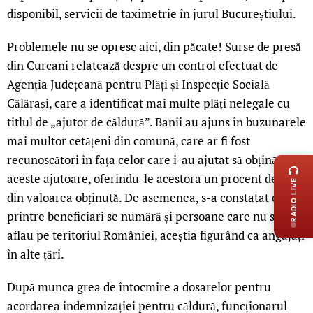
disponibil, servicii de taximetrie în jurul Bucureștiului.
Problemele nu se opresc aici, din păcate! Surse de presă
din Curcani relatează despre un control efectuat de
Agenția Județeană pentru Plăți și Inspecție Socială
Călărași, care a identificat mai multe plăți nelegale cu
titlul de „ajutor de căldură”. Banii au ajuns în buzunarele
mai multor cetățeni din comună, care ar fi fost
LIVE 
recunoscători în fața celor care i-au ajutat să obțină
aceste ajutoare, oferindu-le acestora un procent de 30%
RADIO LIVE
din valoarea obținută. De asemenea, s-a constatat că
printre beneficiari se numără și persoane care nu se
aflau pe teritoriul României, aceștia figurând ca angajați
în alte țări.
După munca grea de întocmire a dosarelor pentru
acordarea indemnizației pentru căldură, funcționarul