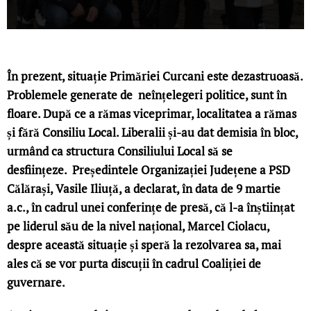
În prezent, situație Primăriei Curcani este dezastruoasă.
Problemele generate de neînțelegeri politice, sunt în
floare. După ce a rămas viceprimar, localitatea a rămas
și fără Consiliu Local. Liberalii și-au dat demisia în bloc,
urmând ca structura Consiliului Local să se
desființeze.
Președintele Organizației Județene a PSD
Călărași, Vasile Iliuță, a declarat, în data de 9 martie
a.c., în cadrul unei conferințe de presă, că l-a înștiințat
pe liderul său de la nivel național, Marcel Ciolacu,
despre această situație și speră la rezolvarea sa, mai
ales că se vor purta discuții în cadrul Coaliției de
guvernare.