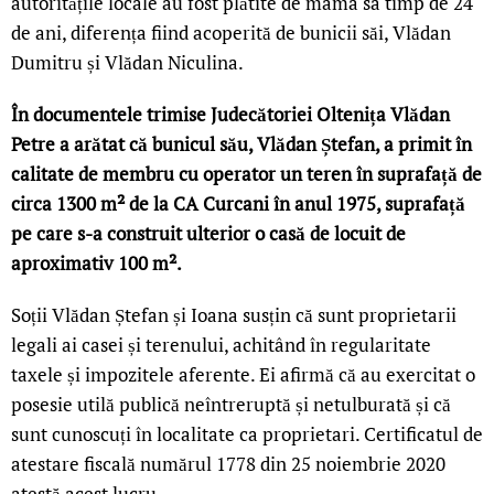
autoritățile locale au fost plătite de mama sa timp de 24
de ani, diferența fiind acoperită de bunicii săi, Vlădan
Dumitru și Vlădan Niculina.
În documentele trimise Judecătoriei Oltenița Vlădan
Petre a arătat că bunicul său, Vlădan Ștefan, a primit în
calitate de membru cu operator un teren în suprafață de
circa 1300 m² de la CA Curcani în anul 1975, suprafață
pe care s-a construit ulterior o casă de locuit de
aproximativ 100 m².
Soții Vlădan Ștefan și Ioana susțin că sunt proprietarii
legali ai casei și terenului, achitând în regularitate
taxele și impozitele aferente. Ei afirmă că au exercitat o
posesie utilă publică neîntreruptă și netulburată și că
sunt cunoscuți în localitate ca proprietari. Certificatul de
atestare fiscală numărul 1778 din 25 noiembrie 2020
atestă acest lucru.