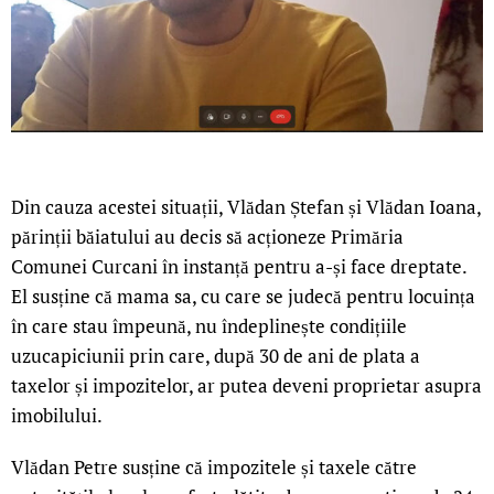
Din cauza acestei situații, Vlădan Ștefan și Vlădan Ioana,
părinții băiatului au decis să acționeze Primăria
Comunei Curcani în instanță pentru a-și face dreptate.
El susține că mama sa, cu care se judecă pentru locuința
în care stau împeună, nu îndeplinește condițiile
uzucapiciunii prin care, după 30 de ani de plata a
taxelor și impozitelor, ar putea deveni proprietar asupra
imobilului.
Vlădan Petre susține că impozitele și taxele către